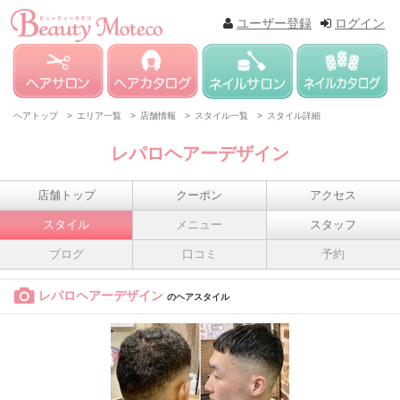
ユーザー登録
ログイン
ヘアトップ >
エリア一覧 >
店舗情報 >
スタイル一覧 >
スタイル詳細
レパロヘアーデザイン
店舗トップ
クーポン
アクセス
スタイル
メニュー
スタッフ
ブログ
口コミ
予約
レパロヘアーデザイン
のヘアスタイル