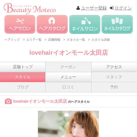
ユーザー登録
ログイン
ヘアトップ >
エリア一覧 >
店舗情報 >
スタイル一覧 >
スタイル詳細
lovehairイオンモール太田店
店舗トップ
クーポン
アクセス
スタイル
メニュー
スタッフ
ブログ
口コミ
予約
lovehairイオンモール太田店
のヘアスタイル