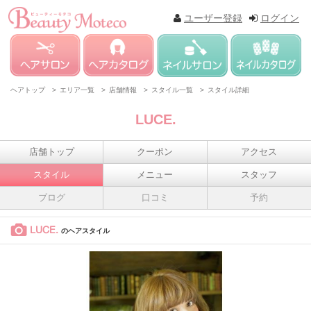
ユーザー登録
ログイン
ヘアトップ >
エリア一覧 >
店舗情報 >
スタイル一覧 >
スタイル詳細
LUCE.
店舗トップ
クーポン
アクセス
スタイル
メニュー
スタッフ
ブログ
口コミ
予約
LUCE.
のヘアスタイル