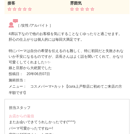
接客
雰囲気
［ /女性 /アルバイト ］
4席以下なので他のお客様を気にすることなくゆったりと過ごせます。
肝心の仕上がりは個人的には毎回大満足です。
特にパーマは自分の希望を伝えるのも難しく、特に初回だと失敗されな
いか不安になるものですが、店長さんはよく話を聞いてくれて、かなり
可愛くしてくれました✨✨
娘と旦那から大絶賛でした
投稿日： 20年06月07日
施術担当：
メニュー： コスメパーマ+カット【cura上戸祭店に初めてご来店の方
半額です!】
担当スタッフ
お店からの返信
またお会いできてうれしかったです(*^^*)
パーマ可愛かったですねー!