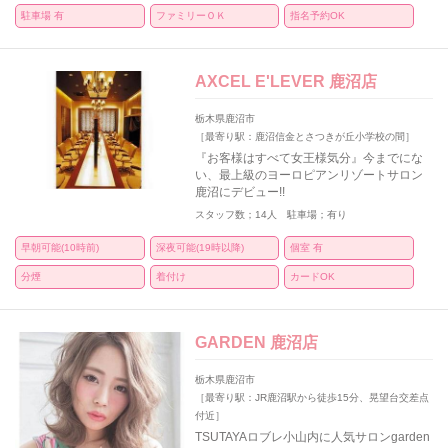
駐車場 有
ファミリーＯＫ
指名予約OK
AXCEL E'LEVER 鹿沼店
栃木県鹿沼市
［最寄り駅：鹿沼信金とさつきが丘小学校の間］
『お客様はすべて女王様気分』今までにな
い、最上級のヨーロピアンリゾートサロン
鹿沼にデビュー!!
スタッフ数；14人 駐車場；有り
早朝可能(10時前)
深夜可能(19時以降)
個室 有
分煙
着付け
カードOK
GARDEN 鹿沼店
栃木県鹿沼市
［最寄り駅：JR鹿沼駅から徒歩15分、晃望台交差点
付近］
TSUTAYAロブレ小山内に人気サロンgarden