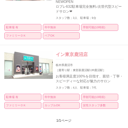
NEWOPEN
ロブレ632駐車場完全無料♪次世代型スピー
ドサロン❤
スタッフ数；3人 駐車場；9台
駐車場 有
年中無休
早朝可能(10時前)
ファミリーＯＫ
ペアOK
イン東京鹿沼店
栃木県鹿沼市
［最寄り駅：東部新鹿沼駅/JR鹿沼駅］
お客様満足度100%を目指す、親切・丁寧・
スピーディーな対応が魅力のサロン
スタッフ数；4人 駐車場；7代
駐車場 有
年中無休
早朝可能(10時前)
ファミリーＯＫ
カップルOK
女性スタッフ多数
1/1ページ