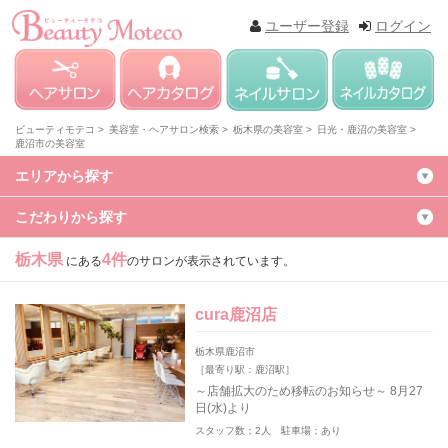
ユーザー登録
ログイン
ビューティモテコ >
美容室・ヘアサロン検索 >
栃木県の美容室 >
日光・鹿沼の美容室 >
鹿沼市の美容室
エリアから探す
こだわりから探す
栃木県
4件
にある
のサロンが表示されています。
cura鹿沼店
栃木県鹿沼市
［最寄り駅：鹿沼駅］
～店舗拡大のため移転のお知らせ～ 8月27
日(水)より
スタッフ数；2人 駐車場；あり