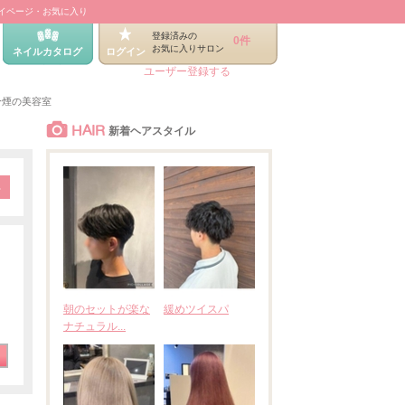
イページ・お気に入り
登録済みの
0件
お気に入りサロン
ネイルカタログ
ログイン
ユーザー登録する
分煙の美容室
HAIR
新着ヘアスタイル
朝のセットが楽な
緩めツイスパ
ナチュラル...