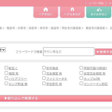
ユーザー登録
マ
ヘアサロン
ヘアカタログ
ネイルサロン
室
>
熊谷市・行田市・深谷市・本庄市・加須市・羽生市の美容室
>
熊谷市の美容室
>
フリーワードで検索
駅近く
年中無休
早朝可能(10時前)
個室 有
完全個室 有
全室完全個室 有
バリアフリー
ファミリーＯＫ
カップルOK
ロング料金 無
学生割引 有
マンツーマン対応