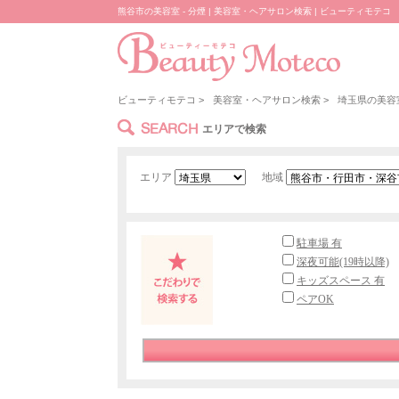
熊谷市の美容室 - 分煙 | 美容室・ヘアサロン検索 | ビューティモテコ
ビューティモテコ
>
美容室・ヘアサロン検索
>
埼玉県の美容
SEARCH
エリアで検索
エリア
地域
駐車場 有
深夜可能(19時以降)
キッズスペース 有
ペアOK