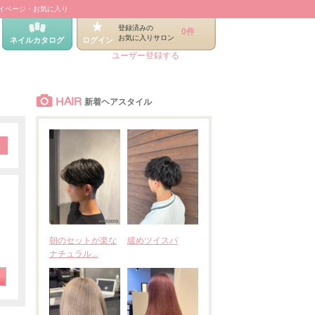
イページ・お気に入り
登録済みの
0件
お気に入りサロン
ネイルカタログ
ログイン
ユーザー登録する
HAIR
新着ヘアスタイル
朝のセットが楽な
緩めツイスパ
ナチュラル...