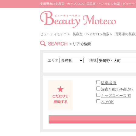
安曇野市の美容室 - カップルOK | 美容室・ヘアサロン検索 | ビュー
ビューティモテコ
>
美容室・ヘアサロン検索
>
長野県の美容
SEARCH
エリアで検索
エリア
地域
駐車場 有
深夜可能(19時以降)
キッズスペース 有
ペアOK