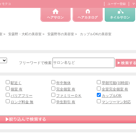
ティモテコ
ユーザー登録
マ
ヘアサロン
ヘアカタログ
ネイルサロン
室
>
安曇野・大町の美容室
>
安曇野市の美容室
>
カップルOKの美容室
フリーワードで検索
駅近く
年中無休
早朝可能(10時前)
個室 有
完全個室 有
全室完全個室 有
バリアフリー
ファミリーＯＫ
カップルOK
ロング料金 無
学生割引 有
マンツーマン対応