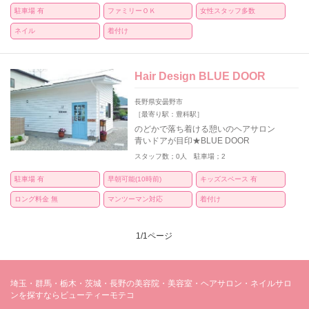
駐車場 有
ファミリーＯＫ
女性スタッフ多数
ネイル
着付け
Hair Design BLUE DOOR
長野県安曇野市
［最寄り駅：豊科駅］
のどかで落ち着ける憩いのヘアサロン
青いドアが目印★BLUE DOOR
スタッフ数；0人 駐車場；2
駐車場 有
早朝可能(10時前)
キッズスペース 有
ロング料金 無
マンツーマン対応
着付け
1/1ページ
埼玉・群馬・栃木・茨城・長野の美容院・美容室・ヘアサロン・ネイルサロ
ンを探すならビューティーモテコ