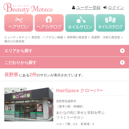
ユーザー登録
ログイン
ビューティモテコ >
美容室・ヘアサロン検索 >
長野県の美容室 >
安曇野・大町の美容室 >
着付けの美容室
エリアから探す
こだわりから探す
長野県
2件
にある
のサロンが表示されています。
HairSpace クローバー
長野県安曇野市
［最寄り駅：梓橋駅］
あたなの街に幸せと笑顔を呼ぶ
ファミリーサロン
スタッフ数；0人 駐車場；5