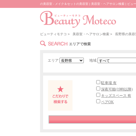
の美容室 - メイク＆セットの美容室 | 美容室・ヘアサロン検索 | ビュ
ビューティモテコ
>
美容室・ヘアサロン検索
>
長野県の美容
SEARCH
エリアで検索
エリア
地域
駐車場 有
深夜可能(19時以降)
キッズスペース 有
ペアOK