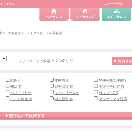
ーティモテコ
ユーザー登録
マ
ヘアサロン
ヘアカタログ
ネイルサロン
室
>
の美容室
>
メイク＆セットの美容室
フリーワードで検索
駅近く
年中無休
早朝可能(10時前)
個室 有
完全個室 有
全室完全個室 有
バリアフリー
ファミリーＯＫ
カップルOK
ロング料金 無
学生割引 有
マンツーマン対応