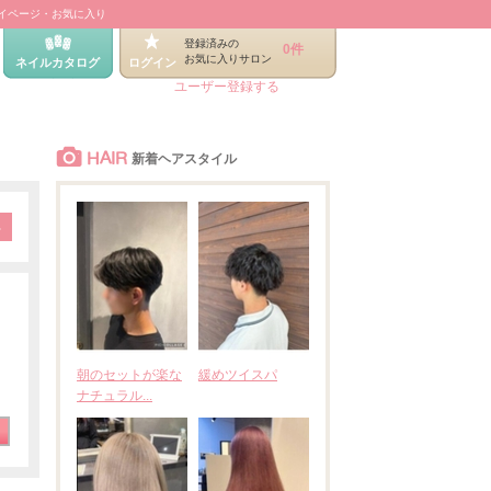
イページ・お気に入り
登録済みの
0件
お気に入りサロン
ネイルカタログ
ログイン
ユーザー登録する
HAIR
新着ヘアスタイル
朝のセットが楽な
緩めツイスパ
ナチュラル...