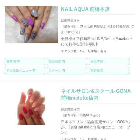
NAIL AQUA 前橋本店
群馬県前橋市
［最寄り駅：JR両毛線 駒形駅より徒歩15分/駒形I.C
より車で5分］
会員様オフ代無料☆LINE,Twitter,Facebook
にてお得な割引掲載中
スタッフ数；1人 駐車場；有り
駐車場 有
完全個室 有
女性専用
付け放題メニュー 有
スクール 有
有資格者
ネイルサロン&スクール GONA
前橋melotte店内
群馬県前橋市
［最寄り駅：前橋NHK近く］
日本ネイリスト協会認定サロン「GONA」
が、前橋Hair melotte店内にニューオープ
ン!!
スタッフ数；0人 駐車場；あり