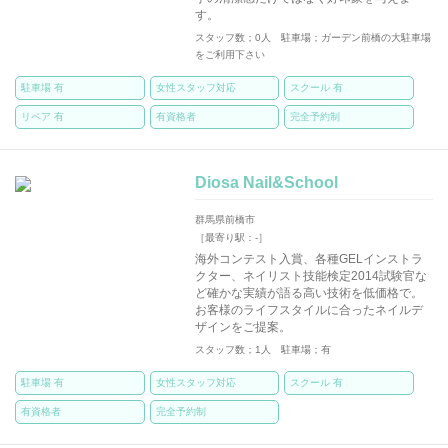
す。
スタッフ数；0人 駐車場；ガーデン前橋の大駐車場
をご利用下さい
駐車場 有
女性スタッフ対応
スクール 有
リペア 有
有資格者
完全予約制
Diosa Nail&School
群馬県前橋市
［最寄り駅：-］
海外コンテスト入賞、各種GELインストラ
クター、ネイリスト技能検定2014試験官な
ど確かな実績が語る高い技術を低価格で。
お客様のライフスタイルに合ったネイルデ
ザインをご提案。
スタッフ数；1人 駐車場；有
駐車場 有
女性スタッフ対応
スクール 有
有資格者
完全予約制