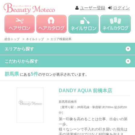
ユーザー登録
ログイン
総合トップ >
ネイルトップ >
エリア検索結果
エリアから探す
こだわりから探す
群馬県
5件
にある
のサロンが表示されています。
DANDY AQUA 前橋本店
群馬県前橋市
［最寄り駅：JR両毛線・駒形駅 約700m 徒歩約20
分］
第一印象を高めることは仕事、出会いの第
一歩。
様々なシーンで手入れの行き届いた指先は
手の清潔感だけではなく好印象を与えま