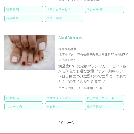
駐車場 有
ドリンクサービス
スクール 有
有資格者
完全予約制
Nail Venus
群馬県前橋市
［最寄り駅：JR両毛線 駒形駅より徒歩15分/駒形I.C
より車で5分］
満足度No.1の定額プラン♡カラーは397色
から何色でも選び放題♡オフ代無料♡アー
トは自由につけ放題なので世界に一つあな
ただけのネイルができます♡
スタッフ数；1人 駐車場；15台
駐車場 有
女性スタッフ対応
付け放題メニュー 有
スクール 有
有資格者
完全予約制
1/1ページ