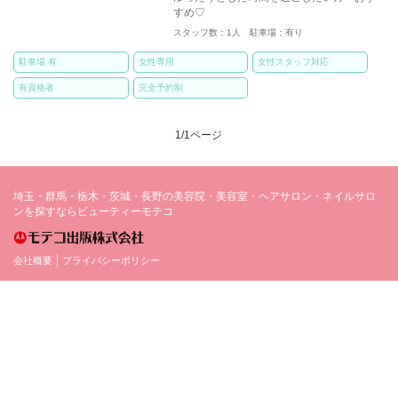
すめ♡
スタッフ数；1人 駐車場；有り
駐車場 有
女性専用
女性スタッフ対応
有資格者
完全予約制
1/1ページ
埼玉・群馬・栃木・茨城・長野の美容院・美容室・ヘアサロン・ネイルサロ
ンを探すならビューティーモテコ
会社概要
プライバシーポリシー