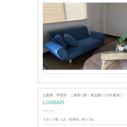
山梨県
甲斐市
［ 最寄り駅：竜王駅/バス停 榎局 ］
LIANAH
リアンナ
スタッフ数：1人
駐車場：有り 2台