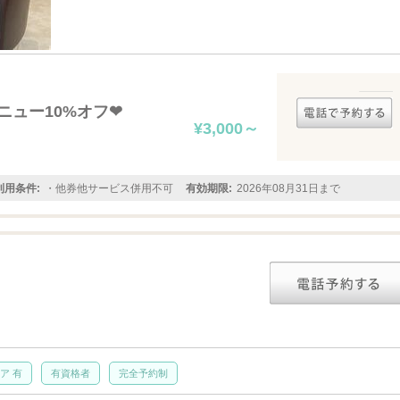
ュー10%オフ❤
¥3,000～
利用条件:
・他券他サービス併用不可
有効期限:
2026年08月31日まで
ア 有
有資格者
完全予約制