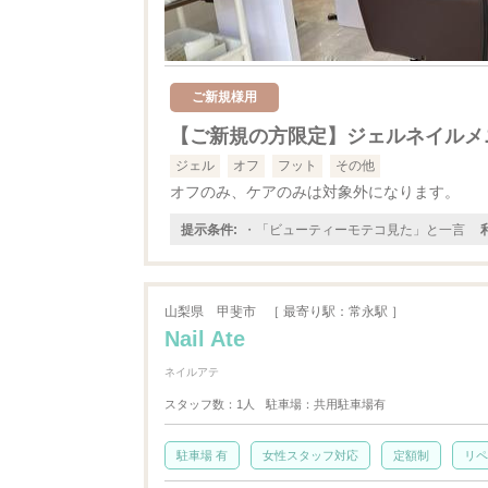
ご新規様用
【ご新規の方限定】ジェルネイルメニ
ジェル
オフ
フット
その他
オフのみ、ケアのみは対象外になります。
提示条件:
・「ビューティーモテコ見た」と一言
山梨県
甲斐市
［ 最寄り駅：常永駅 ］
Nail Ate
ネイルアテ
スタッフ数：1人
駐車場：共用駐車場有
駐車場 有
女性スタッフ対応
定額制
リペ