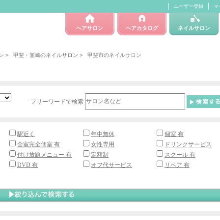
ユーザー登録
マ
ヘアサロン
ヘアカタログ
ネイルサロン
ン
>
甲斐・韮崎のネイルサロン
>
甲斐市のネイルサロン
フリーワードで検索
駅近く
年中無休
個室 有
全室完全個室 有
女性専用
ドリンクサービス
付け放題メニュー 有
定額制
スクール 有
DVD 有
オフ代サービス
リペア 有