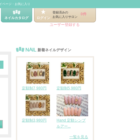
イページ・お気に入り
登録済みの
0件
お気に入りサロン
ネイルカタログ
ログイン
ユーザー登録する
NAIL
新着ネイルデザイン
定額制7,980円
定額制5,980円
定額制3,980円
Hand 定額シンプ
ルアー...
一覧を見る