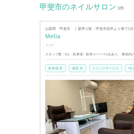
甲斐市のネイルサロン
3件
山梨県
甲斐市
［ 最寄り駅：甲斐市役所より車で1分
Melia
メリア
スタッフ数：0人
駐車場：駐車スペース2台あり。 敷地内
駐車場 有
個室 有
ドリンクサービス
付