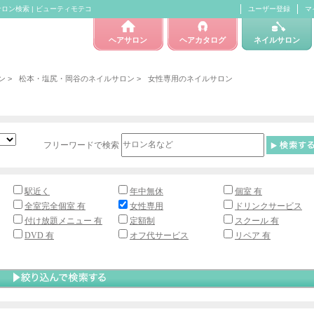
ロン検索 | ビューティモテコ
ユーザー登録
マ
ヘアサロン
ヘアカタログ
ネイルサロン
ン
>
松本・塩尻・岡谷のネイルサロン
>
女性専用のネイルサロン
フリーワードで検索
駅近く
年中無休
個室 有
全室完全個室 有
女性専用
ドリンクサービス
付け放題メニュー 有
定額制
スクール 有
DVD 有
オフ代サービス
リペア 有