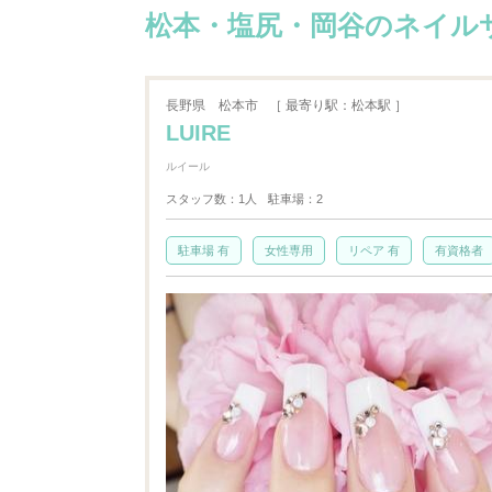
松本・塩尻・岡谷のネイルサ
長野県
松本市
［ 最寄り駅：松本駅 ］
LUIRE
ルイール
スタッフ数：1人
駐車場：2
駐車場 有
女性専用
リペア 有
有資格者