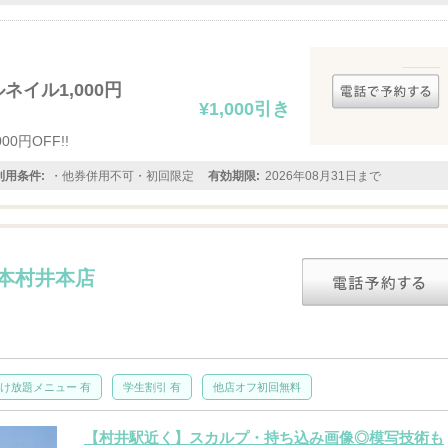
ネイル1,000円
¥1,000引き
0円OFF!!
利用条件:
・他券併用不可・初回限定
有効期限:
2026年08月31日まで
松本村井本店
け放題メニュー 有
学生割引 有
他店オフ初回無料
【村井駅近く】スカルプ・持ち込み画像◎模写技術も