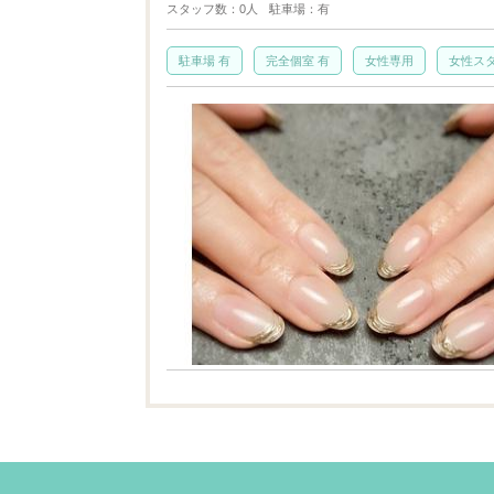
スタッフ数：0人
駐車場：有
駐車場 有
完全個室 有
女性専用
女性ス