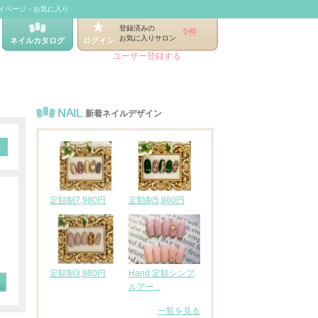
イページ・お気に入り
登録済みの
0件
お気に入りサロン
ネイルカタログ
ログイン
ユーザー登録する
NAIL
新着ネイルデザイン
定額制7,980円
定額制5,980円
定額制3,980円
Hand 定額シンプ
ルアー...
一覧を見る