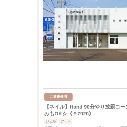
ご新規様用
【ネイル】Hand 90分やり放題コ
みもOK☆《￥7920》
ジェル
アート