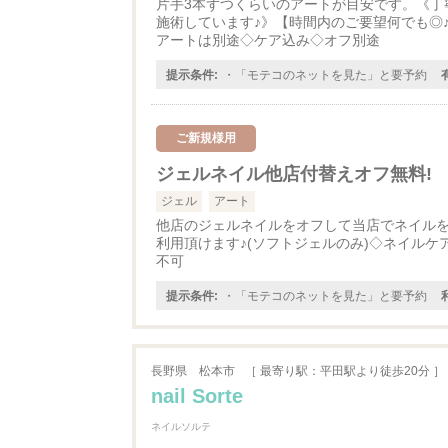
片手3本ずつくらいのアートが目安です。《丁
施術しています♪》【時間内のご要望何でも◎
アートは別途◇ケア込み◇オフ別途
提示条件:
・「モテコのネットを見た」と要予約
ご新規様用
ジェルネイル他店付替えオフ無料!
ジェル
アート
他店のジェルネイルをオフして当店でネイル
利用頂けます♪(ソフトジェルのみ)◇ネイルケ
不可
提示条件:
・「モテコのネットを見た」と要予約
長野県
松本市
［ 最寄り駅：平田駅より徒歩20分 ］
nail Sorte
ネイルソルテ