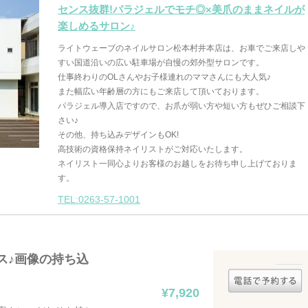
センス抜群!パラジェルでモチ◎×美爪のままネイルが
楽しめるサロン♪
ライトウェーブのネイルサロン松本村井本店は、お車でご来店しや
すい国道沿いの広い駐車場が自慢の郊外型サロンです。
仕事終わりのOLさんやお子様連れのママさんにも大人気♪
また幅広い年齢層の方にもご来店して頂いております。
パラジェル導入店ですので、お爪が弱い方や短い方もぜひご相談下
さい♪
その他、持ち込みデザインもOK!
高技術の資格保持ネイリストがご対応いたします。
ネイリスト一同心よりお客様のお越しをお待ち申し上げておりま
す。
TEL:0263-57-1001
ース♪画像の持ち込
¥7,920