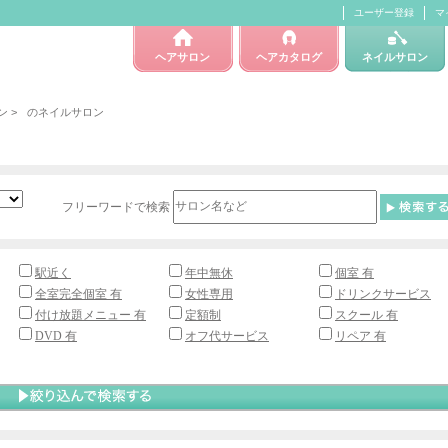
ユーザー登録
マ
ヘアサロン
ヘアカタログ
ネイルサロン
ン
>
のネイルサロン
フリーワードで検索
駅近く
年中無休
個室 有
全室完全個室 有
女性専用
ドリンクサービス
付け放題メニュー 有
定額制
スクール 有
DVD 有
オフ代サービス
リペア 有