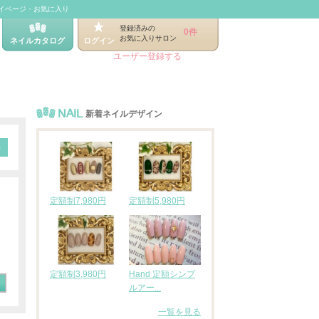
イページ・お気に入り
登録済みの
0件
お気に入りサロン
ネイルカタログ
ログイン
ユーザー登録する
NAIL
新着ネイルデザイン
定額制7,980円
定額制5,980円
定額制3,980円
Hand 定額シンプ
ルアー...
一覧を見る