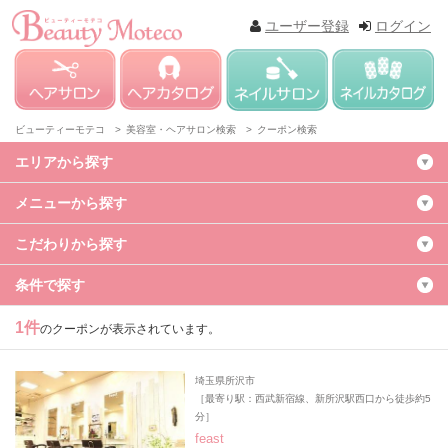
ユーザー登録
ログイン
ビューティーモテコ >
美容室・ヘアサロン検索 >
クーポン検索
エリアから探す
メニューから探す
こだわりから探す
条件で探す
1件
のクーポンが表示されています。
埼玉県所沢市
［最寄り駅：西武新宿線、新所沢駅西口から徒歩約5
分］
feast