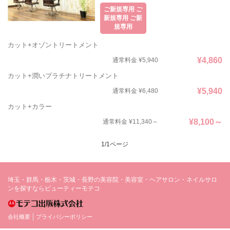
ご新規専用 ご
新規専用 ご新
規専用
カット+オゾントリートメント
¥4,860
通常料金 ¥5,940
カット+潤いプラチナトリートメント
¥5,940
通常料金 ¥6,480
カット+カラー
¥8,100～
通常料金 ¥11,340～
1/1ページ
埼玉・群馬・栃木・茨城・長野の美容院・美容室・ヘアサロン・ネイルサロ
ンを探すならビューティーモテコ
会社概要
プライバシーポリシー