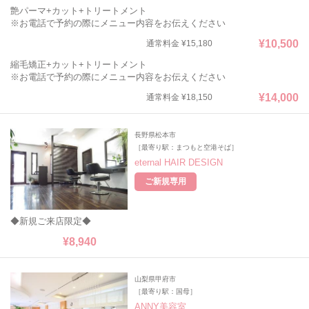
艶パーマ+カット+トリートメント
※お電話で予約の際にメニュー内容をお伝えください
¥10,500
通常料金 ¥15,180
縮毛矯正+カット+トリートメント
※お電話で予約の際にメニュー内容をお伝えください
¥14,000
通常料金 ¥18,150
長野県松本市
［最寄り駅：まつもと空港そば］
eternal HAIR DESIGN
ご新規専用
◆新規ご来店限定◆
¥8,940
山梨県甲府市
［最寄り駅：国母］
ANNY美容室