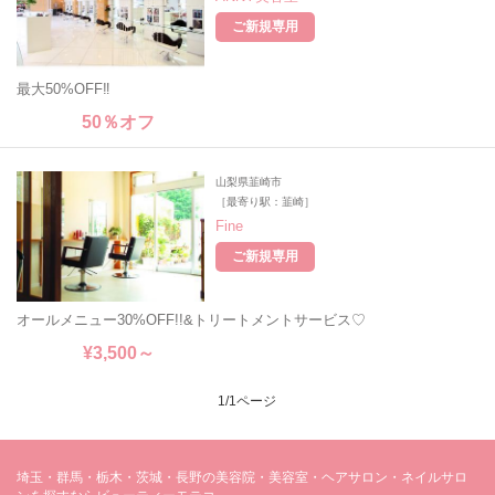
ご新規専用
最大50%OFF‼
50％オフ
山梨県韮崎市
［最寄り駅：韮崎］
Fine
ご新規専用
オールメニュー30%OFF!!&トリートメントサービス♡
¥3,500～
1/1ページ
埼玉・群馬・栃木・茨城・長野の美容院・美容室・ヘアサロン・ネイルサロ