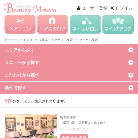
ユーザー登録
ログイン
ビューティーモテコ >
美容室・ヘアサロン検索 >
クーポン検索
エリアから探す
メニューから探す
こだわりから探す
条件で探す
5件
のクーポンが表示されています。
栃木県佐野市
［最寄り駅：佐野駅より車で5分］
ピンクロケッツ