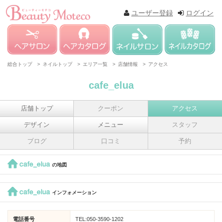
ユーザー登録
ログイン
総合トップ >
ネイルトップ >
エリア一覧 >
店舗情報 >
アクセス
cafe_elua
店舗トップ
クーポン
アクセス
デザイン
メニュー
スタッフ
ブログ
口コミ
予約
cafe_elua
の地図
cafe_elua
インフォメーション
電話番号
TEL:050-3590-1202