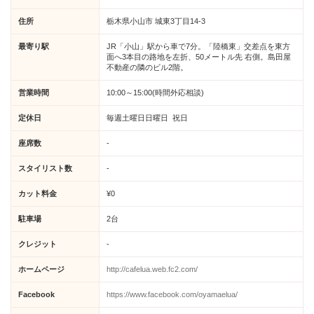
住所
栃木県小山市 城東3丁目14-3
最寄り駅
JR「小山」駅から車で7分。「陸橋東」交差点を東方
面へ3本目の路地を左折、50メートル先 右側。島田屋
不動産の隣のビル2階。
営業時間
10:00～15:00(時間外応相談)
定休日
毎週土曜日日曜日 祝日
座席数
-
スタイリスト数
-
カット料金
¥0
駐車場
2台
クレジット
-
ホームページ
http://cafelua.web.fc2.com/
Facebook
https://www.facebook.com/oyamaelua/