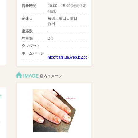
営業時間
10:00～15:00(時間外応
相談)
定休日
毎週土曜日日曜日
祝日
-
座席数
駐車場
2台
-
クレジット
ホームページ
http://cafelua.web.fc2.com/
IMAGE
店内イメージ
た