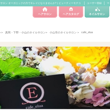
の自然派サロン オーガニックの力でキレイになりませんか? | ビューティーモテコ
ユーザー登録
マ
ヘアサロン
ヘアカタログ
ネイルサロン
cafe_elua
ン
>
真岡・下野・小山のネイルサロン
>
小山市のネイルサロン
>