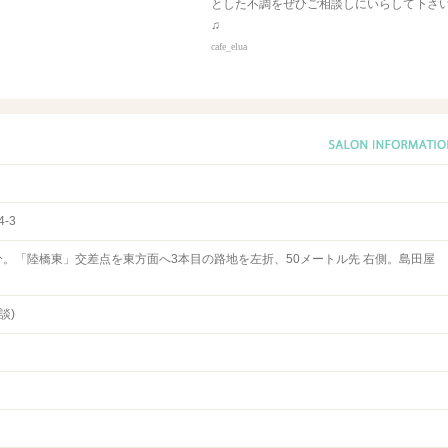
とした不調をぜひご相談しにいらして下さ
♫
cafe_elua
-3
分。「陸橋東」交差点を東方面へ3本目の路地を左折、50メートル先 右側。島田屋
談)