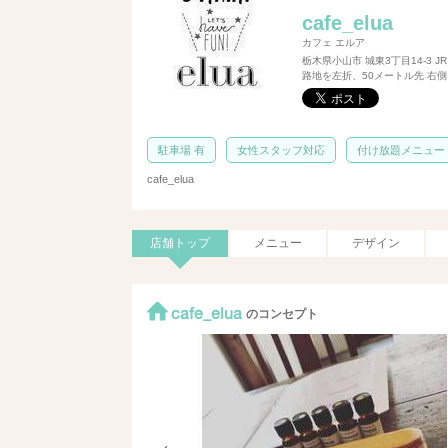
cafe_elua
カフェ エルア
栃木県小山市 城東3丁目14-3
路地を左折、50メートル先 右
駐車場 有
女性スタッフ対応
付け放題メニュー
cafe_elua
店舗トップ
メニュー
デザイン
cafe_elua
のコンセプト