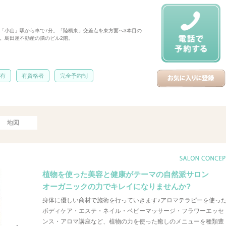
 JR「小山」駅から車で7分。「陸橋東」交差点を東方面へ3本目の
側。島田屋不動産の隣のビル2階。
 有
有資格者
完全予約制
地図
植物を使った美容と健康がテーマの自然派サロン
オーガニックの力でキレイになりませんか?
身体に優しい商材で施術を行っていきます♪アロマテラピーを使っ
ボディケア・エステ・ネイル・ベビーマッサージ・フラワーエッセ
ンス・アロマ講座など、植物の力を使った癒しのメニューを種類豊