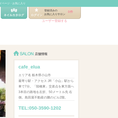
イページ・お気に入り
登録済みの
0件
お気に入りサロン
ネイルカタログ
ログイン
ユーザー登録する
SALON
店舗情報
cafe_elua
エリア名 栃木県小山市
最寄り駅・アクセス JR「小山」駅から
車で7分。「陸橋東」交差点を東方面へ
3本目の路地を左折、50メートル先 右
側。島田屋不動産の隣のビル2階。
TEL:050-3590-1202