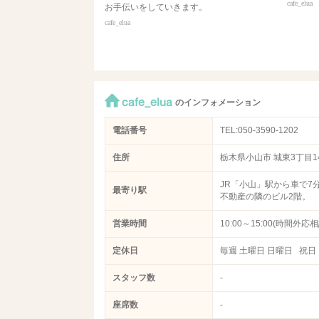
cafe_elua
お手伝いをしていきます。
cafe_elua
cafe_elua
のインフォメーション
電話番号
TEL:050-3590-1202
住所
栃木県小山市 城東3丁目14
JR「小山」駅から車で7
最寄り駅
不動産の隣のビル2階。
営業時間
10:00～15:00(時間外応相
定休日
毎週 土曜日 日曜日 祝日
スタッフ数
-
座席数
-