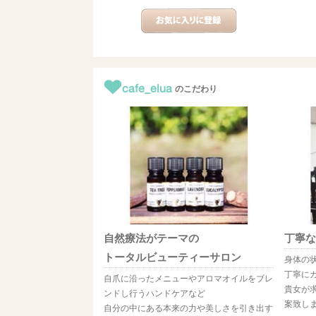
cafe_elua
のこだわり
自然療法がテーマの
丁寧な
トータルビューティーサロン
身体の
丁寧に
自爪に沿ったメニューやアロマオイルをブレ
貴女が
ンドし行うハンドケアなど
案致し
自分の中にある本来の力や美しさを引き出す