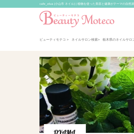
cafe_elua (小山市 ネイル) | 植物を使った美容と健康がテーマ
ビューティモテコ
>
ネイルサロン検索
>
栃木県のネイルサロ