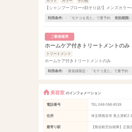
カット
カラー
その他
【シャンプーブロー+顔そり込!】メンズカラー
利用条件:
・「モテコを見た」で要予約
有効期限:
ご新規様用
ホームケア付きトリートメントのみ
トリートメント
ホームケア付きトリートメントのみ
利用条件:
・新規様限定・「モテコ見た」で要予約
美容室
のインフォメーション
電話番号
TEL:048-598-8539
住所
埼玉県熊谷市 美土里町2-
最寄り駅
【熊谷航空自衛隊】正面