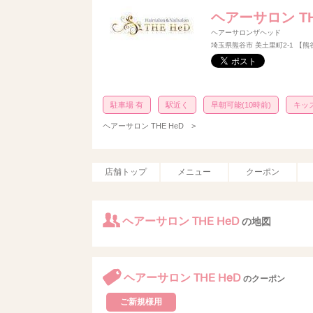
ヘアーサロン TH
ヘアーサロンザヘッド
埼玉県熊谷市 美土里町2-1 【
駐車場 有
駅近く
早朝可能(10時前)
キッ
ヘアーサロン THE HeD
>
店舗トップ
メニュー
クーポン
ヘアーサロン THE HeD
の地図
ヘアーサロン THE HeD
のクーポン
ご新規様用