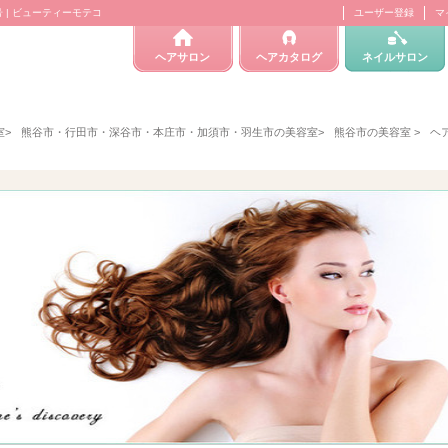
 | ビューティーモテコ
ユーザー登録
マ
ヘアサロン
ヘアカタログ
ネイルサロン
室
>
熊谷市・行田市・深谷市・本庄市・加須市・羽生市の美容室
>
熊谷市の美容室
>
ヘア