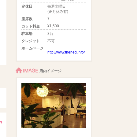
定休日
毎週水曜日
(正月休み有)
7
座席数
¥1,500
カット料金
駐車場
8台
クレジット
不可
ホームページ
http://www.thehed.info/
IMAGE
店内イメージ