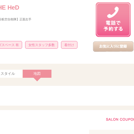
E HeD
熊谷航空自衛隊】正面左手
ズスペース 有
女性スタッフ多数
着付け
スタイル
地図