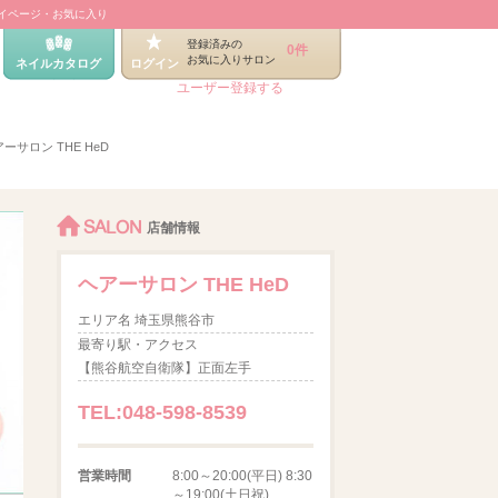
イページ・お気に入り
登録済みの
0件
お気に入りサロン
ネイルカタログ
ログイン
ユーザー登録する
ーサロン THE HeD
SALON
店舗情報
ヘアーサロン THE HeD
エリア名 埼玉県熊谷市
最寄り駅・アクセス
【熊谷航空自衛隊】正面左手
TEL:048-598-8539
営業時間
8:00～20:00(平日) 8:30
～19:00(土日祝)