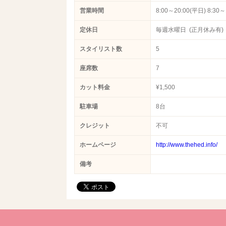
営業時間
8:00～20:00(平日) 8:30
定休日
毎週水曜日 (正月休み有)
スタイリスト数
5
座席数
7
カット料金
¥1,500
駐車場
8台
クレジット
不可
ホームページ
http://www.thehed.info/
備考