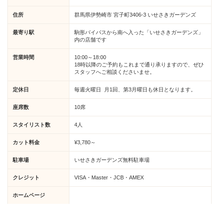
住所
群馬県伊勢崎市 宮子町3406-3 いせさきガーデンズ
最寄り駅
駒形バイパスから南へ入った「いせさきガーデンズ」
内の店舗です
営業時間
10:00～18:00
18時以降のご予約もこれまで通り承りますので、ぜひ
スタッフへご相談くださいませ。
定休日
毎週火曜日 月1回、第3月曜日も休日となります。
座席数
10席
スタイリスト数
4人
カット料金
¥3,780～
駐車場
いせさきガーデンズ無料駐車場
クレジット
VISA・Master・JCB・AMEX
ホームページ