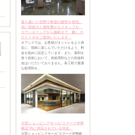
落ち着いた空間で希望の髪型を実現。
高い技術力と個性豊かなスタッフが、
カウンセリングから施術まで、癒し の
ひとときをご提供いたします。
オアシスでは、お客様がオシャレをより身
近に、気軽に楽しんでいただけるよう、料
金を低めに設定しています。また、薬剤を
使う技術において、前処理剤などの別途料
金はいただいておりません。各工程で最適
な処理剤を...
大型ショッピングモール“スマーク伊勢
崎店”内に併設されている同店。
大型ショッピングモール“スマーク伊勢崎