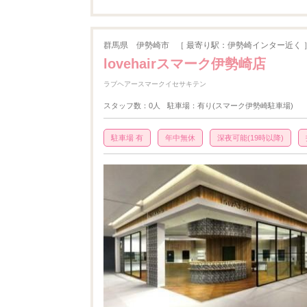
群馬県
伊勢崎市
［ 最寄り駅：伊勢崎インター近く 
lovehairスマーク伊勢崎店
ラブヘアースマークイセサキテン
スタッフ数：0人
駐車場：有り(スマーク伊勢崎駐車場)
駐車場 有
年中無休
深夜可能(19時以降)