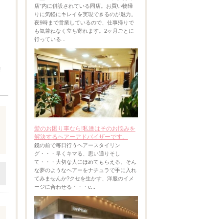
店”内に併設されている同店。お買い物帰
りに気軽にキレイを実現できるのが魅力。
夜9時まで営業しているので、仕事帰りで
も気兼ねなく立ち寄れます。2ヶ月ごとに
行っている...
!
髪のお困り事なら!私達はそのお悩みを
解決するヘアーアドバイザーです。
鏡の前で毎日行うヘアースタイリン
グ・・・早くキマる、思い通りそし
て・・・大切な人にほめてもらえる。そん
な夢のようなヘアーをナチュラで手に入れ
てみませんか?クセを生かす、洋服のイメ
ージに合わせる・・・e...