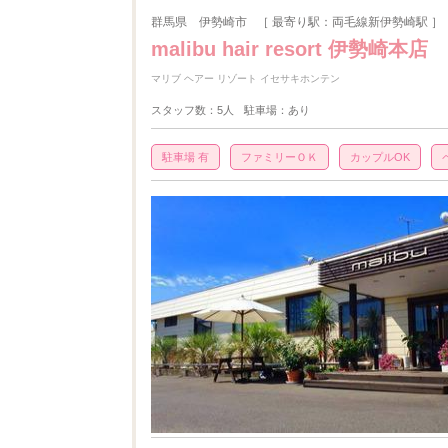
群馬県
伊勢崎市
［ 最寄り駅：両毛線新伊勢崎駅 ］
malibu hair resort 伊勢崎本店
マリブ ヘアー リゾート イセサキホンテン
スタッフ数：5人
駐車場：あり
駐車場 有
ファミリーＯＫ
カップルOK