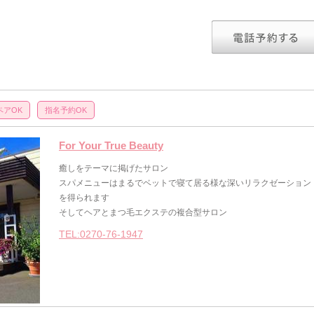
ペアOK
指名予約OK
For Your True Beauty
癒しをテーマに掲げたサロン
スパメニューはまるでベットで寝て居る様な深いリラクゼーション
を得られます
そしてヘアとまつ毛エクステの複合型サロン
TEL:0270-76-1947