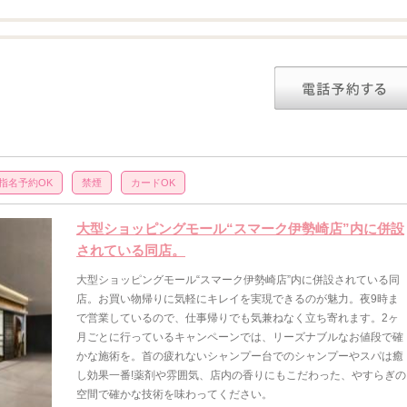
］
指名予約OK
禁煙
カードOK
大型ショッピングモール“スマーク伊勢崎店”内に併設
されている同店。
大型ショッピングモール“スマーク伊勢崎店”内に併設されている同
店。お買い物帰りに気軽にキレイを実現できるのが魅力。夜9時ま
で営業しているので、仕事帰りでも気兼ねなく立ち寄れます。2ヶ
月ごとに行っているキャンペーンでは、リーズナブルなお値段で確
かな施術を。首の疲れないシャンプー台でのシャンプーやスパは癒
し効果一番!薬剤や雰囲気、店内の香りにもこだわった、やすらぎの
空間で確かな技術を味わってください。