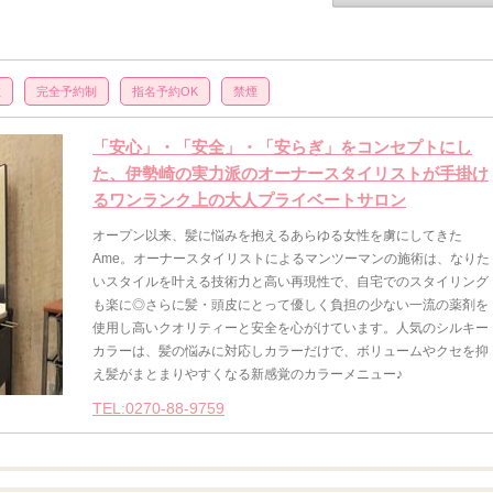
数
完全予約制
指名予約OK
禁煙
「安心」・「安全」・「安らぎ」をコンセプトにし
た、伊勢崎の実力派のオーナースタイリストが手掛け
るワンランク上の大人プライベートサロン
オープン以来、髪に悩みを抱えるあらゆる女性を虜にしてきた
Ame。オーナースタイリストによるマンツーマンの施術は、なりた
いスタイルを叶える技術力と高い再現性で、自宅でのスタイリング
も楽に◎さらに髪・頭皮にとって優しく負担の少ない一流の薬剤を
使用し高いクオリティーと安全を心がけています。人気のシルキー
カラーは、髪の悩みに対応しカラーだけで、ボリュームやクセを抑
え髪がまとまりやすくなる新感覚のカラーメニュー♪
TEL:0270-88-9759