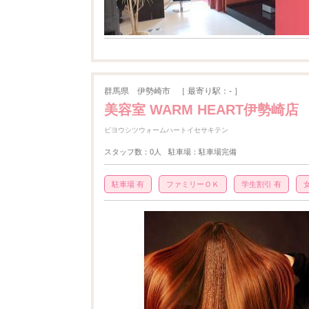
群馬県
伊勢崎市
［ 最寄り駅：- ］
美容室 WARM HEART伊勢崎店
ビヨウシツウォームハートイセサキテン
スタッフ数：0人
駐車場：駐車場完備
駐車場 有
ファミリーＯＫ
学生割引 有