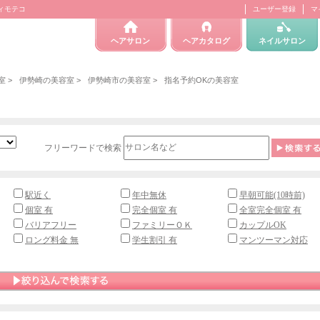
ティモテコ
ユーザー登録
マ
ヘアサロン
ヘアカタログ
ネイルサロン
室
>
伊勢崎の美容室
>
伊勢崎市の美容室
>
指名予約OKの美容室
フリーワードで検索
駅近く
年中無休
早朝可能(10時前)
個室 有
完全個室 有
全室完全個室 有
バリアフリー
ファミリーＯＫ
カップルOK
ロング料金 無
学生割引 有
マンツーマン対応