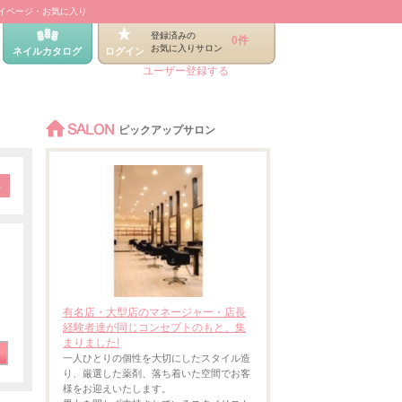
イページ・お気に入り
登録済みの
0件
お気に入りサロン
ネイルカタログ
ログイン
ユーザー登録する
SALON
ピックアップサロン
有名店・大型店のマネージャー・店長
経験者達が同じコンセプトのもと、集
まりました!
一人ひとりの個性を大切にしたスタイル造
り、厳選した薬剤、落ち着いた空間でお客
様をお迎えいたします。