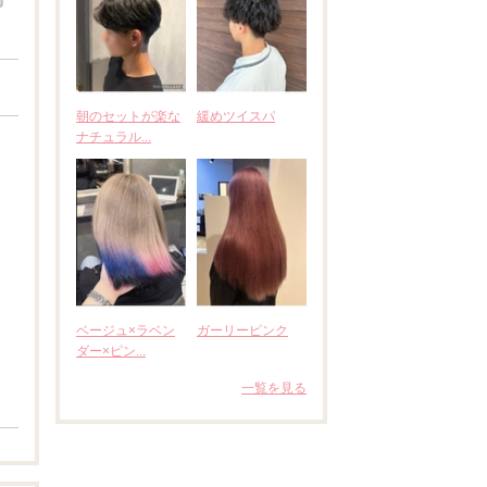
朝のセットが楽な
緩めツイスパ
ナチュラル...
ベージュ×ラベン
ガーリーピンク
ダー×ピン...
一覧を見る