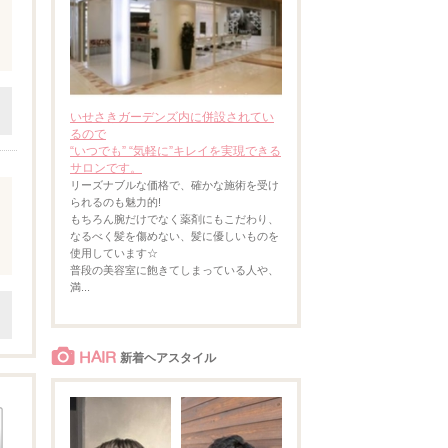
いせさきガーデンズ内に併設されてい
るので
“いつでも” “気軽に”キレイを実現できる
サロンです。
リーズナブルな価格で、確かな施術を受け
られるのも魅力的!
もちろん腕だけでなく薬剤にもこだわり、
なるべく髪を傷めない、髪に優しいものを
使用しています☆
普段の美容室に飽きてしまっている人や、
満...
HAIR
新着ヘアスタイル