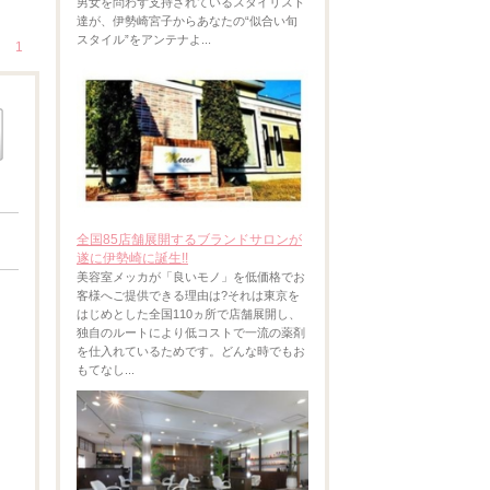
男女を問わず支持されているスタイリスト
達が、伊勢崎宮子からあなたの“似合い旬
スタイル”をアンテナよ...
1
全国85店舗展開するブランドサロンが
遂に伊勢崎に誕生!!
美容室メッカが「良いモノ」を低価格でお
客様へご提供できる理由は?それは東京を
はじめとした全国110ヵ所で店舗展開し、
独自のルートにより低コストで一流の薬剤
を仕入れているためです。どんな時でもお
もてなし...