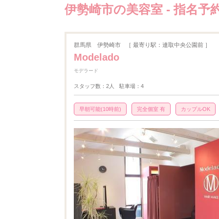
伊勢崎市の美容室 - 指名予
群馬県
伊勢崎市
［ 最寄り駅：連取中央公園前 ］
Modelado
モデラード
スタッフ数：2人
駐車場：4
早朝可能(10時前)
完全個室 有
カップルOK