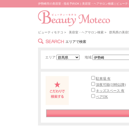
伊勢崎市の美容室 - 指名予約OK | 美容室・ヘアサロン検索 | ビュー
ビューティモテコ
>
美容室・ヘアサロン検索
>
群馬県の美容
SEARCH
エリアで検索
エリア
地域
駐車場 有
深夜可能(19時以降)
キッズスペース 有
ペアOK