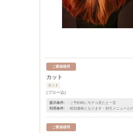
ご新規様用
カット
カット
(ブロー込)
提示条件:
・ご予約時にモテコ見たと一言
利用条件:
・税別価格となります・割引メニューと
ご新規様用