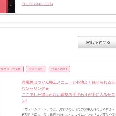
TEL:0270-61-6993
女性スタッフ多数
完全予約制
指名予約OK
再現性ばつぐん極上メニューと心地よく任せられるカ
ウンセリング★
ここでした得られない理想の手ざわりが手に入るサロ
ン!
「ウォームハート」では、お客様の自宅でのお手入れのしやすさ・
再現性を高め、髪に負担をかけにくいようにノンシリコン商品や薬