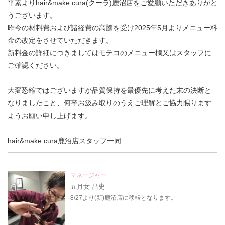
平素よりhair&make cura(クーラ)鹿沼店をご愛顧いただきありがと
うございます。
昨今の材料費および諸経費の高騰を受け2025年5月よりメニュー料
金の改定をさせていただきます。
新料金の詳細につきましてはモテコのメニュー欄又はスタッフに
ご確認ください。
大変恐縮ではございますが品質保持を最優先に考えた末の決断と
なりましたこと、何卒お汲み取りのうえご理解とご協力賜ります
ようお願い申し上げます。
hair&make cura鹿沼店スタッフ一同
マネージャー
五月女 昌史
8/27より(新)鹿沼店に移転となります。