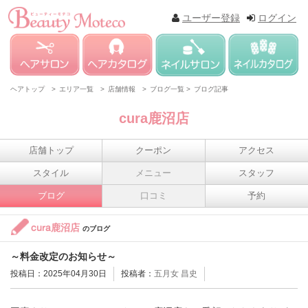
ユーザー登録
ログイン
ヘアトップ >
エリア一覧 >
店舗情報 >
ブログ一覧 >
ブログ記事
cura鹿沼店
店舗トップ
クーポン
アクセス
スタイル
メニュー
スタッフ
ブログ
口コミ
予約
cura鹿沼店
のブログ
～料金改定のお知らせ～
投稿日：2025年04月30日
投稿者：
五月女 昌史