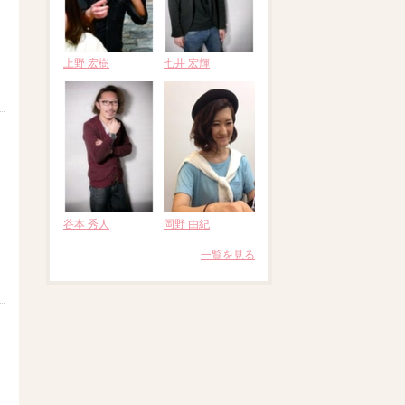
上野 宏樹
七井 宏輝
谷本 秀人
岡野 由紀
一覧を見る