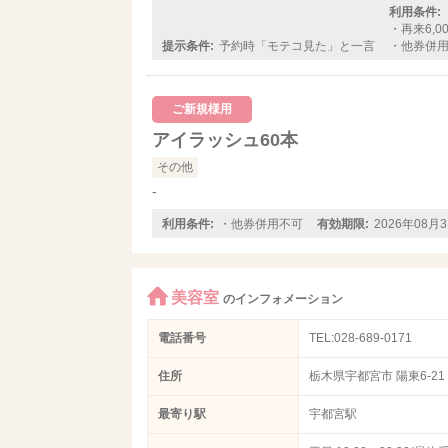
利用条件:
・再来6,0
提示条件:
予約時「モテコ見た」と一言
・他券併
ご新規様用
アイラッシュ60本
その他
‐
利用条件:
・他券併用不可
有効期限:
2026年08月
美容室
のインフォメーション
電話番号
TEL:028-689-0171
住所
栃木県宇都宮市 陽東6-21
最寄り駅
宇都宮駅