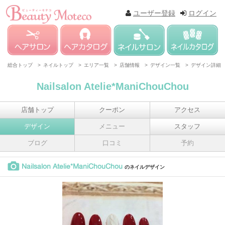
ユーザー登録
ログイン
総合トップ >
ネイルトップ >
エリア一覧 >
店舗情報 >
デザイン一覧 >
デザイン詳細
Nailsalon Atelie*ManiChouChou
店舗トップ
クーポン
アクセス
デザイン
メニュー
スタッフ
ブログ
口コミ
予約
Nailsalon Atelie*ManiChouChou
のネイルデザイン