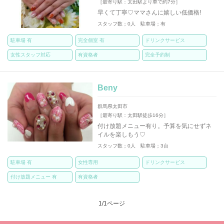
［最寄り駅：太田駅より車で約7分］
早くて丁寧♡ママさんに嬉しい低価格!
スタッフ数；0人 駐車場；有
駐車場 有
完全個室 有
ドリンクサービス
女性スタッフ対応
有資格者
完全予約制
Beny
群馬県太田市
［最寄り駅：太田駅徒歩16分］
付け放題メニュー有り。予算を気にせずネ
イルを楽しもう♡
スタッフ数；0人 駐車場；3台
駐車場 有
女性専用
ドリンクサービス
付け放題メニュー 有
有資格者
1/1ページ