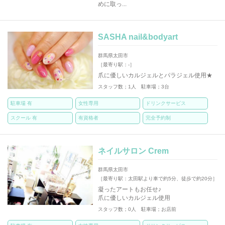
めに取っ...
SASHA nail&bodyart
群馬県太田市
［最寄り駅：-］
爪に優しいカルジェルとパラジェル使用★
スタッフ数；1人 駐車場；3台
駐車場 有
女性専用
ドリンクサービス
スクール 有
有資格者
完全予約制
ネイルサロン Crem
群馬県太田市
［最寄り駅：太田駅より車で約5分、徒歩で約20分］
凝ったアートもお任せ♪
爪に優しいカルジェル使用
スタッフ数；0人 駐車場；お店前