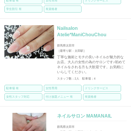
駐車場 有
女性専用
ドリンクサービス
学生割引 有
有資格者
Nailsalon
Atelie*ManiChouChou
群馬県太田市
［最寄り駅：太田駅］
丁寧な施術とモチの良いネイルが魅力的な
お店。大人の女性の為のサロンです♪初めて
ネイルをされる方も大歓迎です。お気軽に
いらしてください。
スタッフ数；2人 駐車場；4
駐車場 有
女性専用
ドリンクサービス
女性スタッフ対応
付け放題メニュー 有
有資格者
ネイルサロン MAMANAIL
群馬県太田市