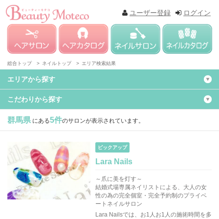
ユーザー登録
ログイン
総合トップ >
ネイルトップ >
エリア検索結果
エリアから探す
こだわりから探す
群馬県
5件
にある
のサロンが表示されています。
ピックアップ
Lara Nails
～爪に美を灯す～
結婚式場専属ネイリストによる、大人の女
性の為の完全個室・完全予約制のプライベ
ートネイルサロン
Lara Nailsでは、お1人お1人の施術時間を多