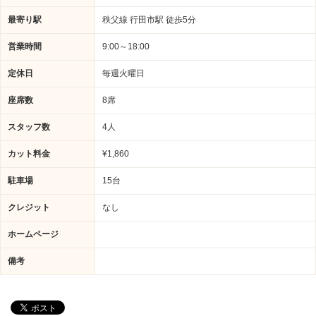
最寄り駅
秩父線 行田市駅 徒歩5分
営業時間
9:00～18:00
定休日
毎週火曜日
座席数
8席
スタッフ数
4人
カット料金
¥1,860
駐車場
15台
クレジット
なし
ホームページ
備考