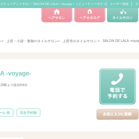
内初のスチューデントサロン” SALON DE LALA～Voyage～ | ビューティーモテコ
ユーザー登録
マ
ヘアサロン
ヘアカタログ
ネイルサロン
SALON DE LALA -voya
ン
>
上田・小諸・東御のネイルサロン
>
上田市のネイルサロン
>
 -voyage-
 上田駅より徒歩約9分
ール 有
完全予約制