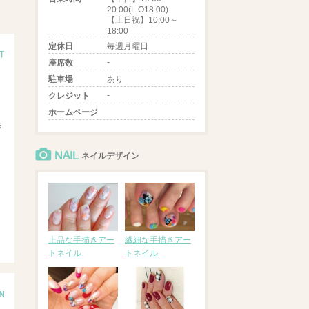
20:00(L.O18:00)
【土日祝】10:00～
18:00
定休日
毎週月曜日
-
座席数
駐車場
あり
-
クレジット
ホームページ
き
NAIL
ネイルデザイン
上品な手描きアー
繊細な手描きアー
トネイル
トネイル