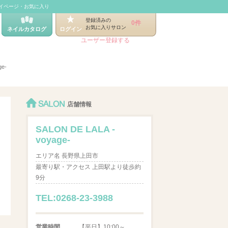
イページ・お気に入り
登録済みの
0件
お気に入りサロン
ネイルカタログ
ログイン
ユーザー登録する
ge-
SALON
店舗情報
SALON DE LALA -
voyage-
エリア名 長野県上田市
最寄り駅・アクセス 上田駅より徒歩約
9分
TEL:0268-23-3988
営業時間
【平日】10:00～