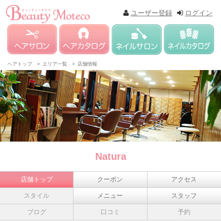
ユーザー登録
ログイン
ヘアトップ >
エリア一覧 >
店舗情報
Natura
店舗トップ
クーポン
アクセス
スタイル
メニュー
スタッフ
ブログ
口コミ
予約