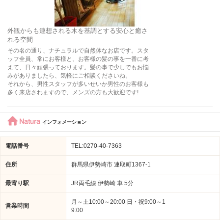
外観からも連想される木を基調とする安心と癒さ
れる空間
その名の通り、ナチュラルで自然体なお店です。スタ
ッフ全員、常にお客様と、お客様の髪の事を一番に考
えて、日々頑張っております。髪の事で少しでもお悩
みがありましたら、気軽にご相談くださいね。
それから、男性スタッフが多いせいか男性のお客様も
多く来店されますので、メンズの方も大歓迎です!
Natura
インフォメーション
電話番号
TEL:0270-40-7363
住所
群馬県伊勢崎市 連取町1367-1
最寄り駅
JR両毛線 伊勢崎 車 5分
月～土10:00～20:00 日・祝9:00～1
営業時間
9:00