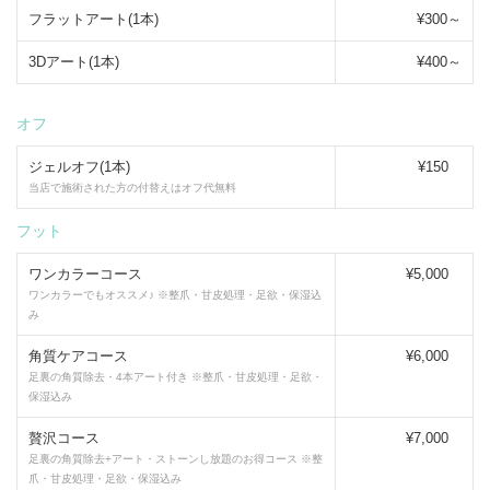
フラットアート(1本)
¥300～
3Dアート(1本)
¥400～
オフ
ジェルオフ(1本)
¥150
当店で施術された方の付替えはオフ代無料
フット
ワンカラーコース
¥5,000
ワンカラーでもオススメ♪ ※整爪・甘皮処理・足欲・保湿込
み
角質ケアコース
¥6,000
足裏の角質除去・4本アート付き ※整爪・甘皮処理・足欲・
保湿込み
贅沢コース
¥7,000
足裏の角質除去+アート・ストーンし放題のお得コース ※整
爪・甘皮処理・足欲・保湿込み