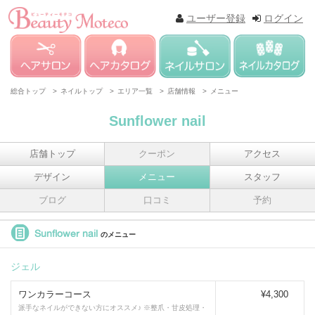
ユーザー登録
ログイン
総合トップ >
ネイルトップ >
エリア一覧 >
店舗情報 >
メニュー
Sunflower nail
店舗トップ
クーポン
アクセス
デザイン
メニュー
スタッフ
ブログ
口コミ
予約
Sunflower nail
のメニュー
ジェル
ワンカラーコース
¥4,300
派手なネイルができない方にオススメ♪ ※整爪・甘皮処理・