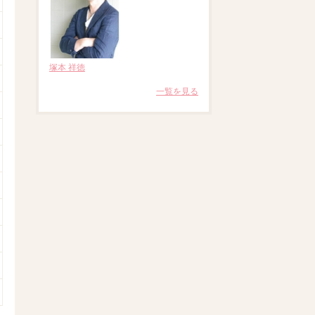
塚本 祥徳
一覧を見る