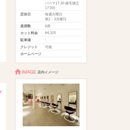
パーマ17:30 縮毛矯正
17:00)
定休日
毎週火曜日
第2・3月曜日
座席数
8席
¥4,320
カット料金
-
駐車場
クレジット
可能
ホームページ
IMAGE
店内イメージ