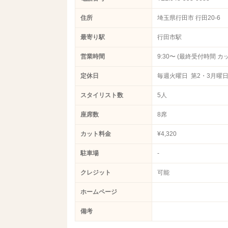
住所
埼玉県行田市 行田20-6
最寄り駅
行田市駅
営業時間
9:30〜 (最終受付時間 カッ
定休日
毎週火曜日 第2・3月曜
スタイリスト数
5人
座席数
8席
カット料金
¥4,320
駐車場
-
クレジット
可能
ホームページ
備考