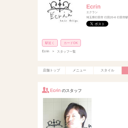
Ecrin
エクラン
埼玉県行田市 行田20-6 行田市
駅近く
カードOK
Ecrin
>
スタッフ一覧
店舗トップ
メニュー
スタイル
Ecrin
のスタッフ