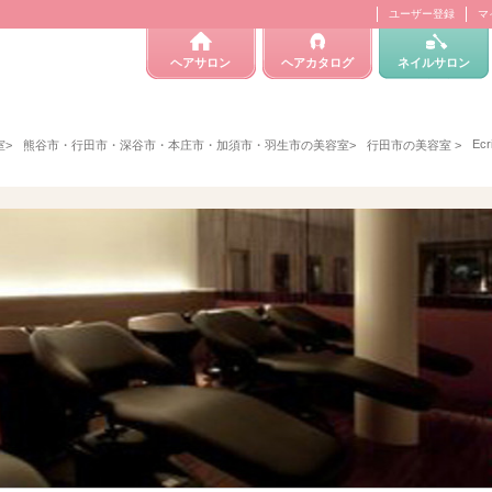
ユーザー登録
マ
ヘアサロン
ヘアカタログ
ネイルサロン
Ecr
室
>
熊谷市・行田市・深谷市・本庄市・加須市・羽生市の美容室
>
行田市の美容室
>