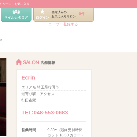
イページ・お気に入り
登録済みの
0件
お気に入りサロン
ネイルカタログ
ログイン
ユーザー登録する
in
SALON
店舗情報
Ecrin
エリア名 埼玉県行田市
最寄り駅・アクセス
行田市駅
TEL:048-553-0683
営業時間
9:30〜 (最終受付時間
カット 18:30 カラー・