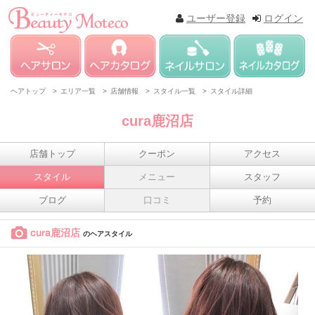
ユーザー登録
ログイン
ヘアトップ >
エリア一覧 >
店舗情報 >
スタイル一覧 >
スタイル詳細
cura鹿沼店
店舗トップ
クーポン
アクセス
スタイル
メニュー
スタッフ
ブログ
口コミ
予約
cura鹿沼店
のヘアスタイル