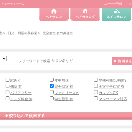
| ビューティモテコ
ユーザー登録
マ
ヘアサロン
ヘアカタログ
ネイルサロン
室
>
日光・鹿沼の美容室
>
完全個室 有の美容室
フリーワードで検索
駅近く
年中無休
早朝可能(10時前)
個室 有
完全個室 有
全室完全個室 有
バリアフリー
ファミリーＯＫ
カップルOK
ロング料金 無
学生割引 有
マンツーマン対応