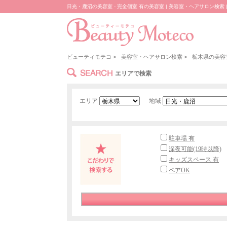
日光・鹿沼の美容室 - 完全個室 有の美容室 | 美容室・ヘアサロン検索 
ビューティモテコ
>
美容室・ヘアサロン検索
>
栃木県の美容
SEARCH
エリアで検索
エリア
地域
駐車場 有
深夜可能(19時以降)
キッズスペース 有
ペアOK