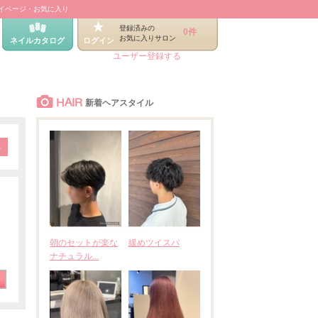
イページ・お気に入り
登録済みの
0件
お気に入りサロン
ネイルカタログ
ログイン
ユーザー登録する
HAIR
新着ヘアスタイル
朝のセットが楽な
緩めツイスパ
ナチュラル...