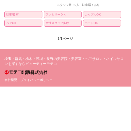
スタッフ数；0人 駐車場；あり
駐車場 有
ファミリーＯＫ
カップルOK
ペアOK
女性スタッフ多数
カードOK
1/1ページ
埼玉・群馬・栃木・茨城・長野の美容院・美容室・ヘアサロン・ネイルサロ
ンを探すならビューティーモテコ
会社概要
プライバシーポリシー