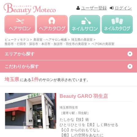
ユーザー登録
ログイン
ビューティモテコ >
美容室・ヘアサロン検索 >
埼玉県の美容室 >
熊谷市・行田市・深谷市・本庄市・加須市・羽生市の美容室 >
ペアOKの美容室
エリアから探す
こだわりから探す
埼玉県
1件
にある
のサロンが表示されています。
Beauty GARO 羽生店
埼玉県羽生市
［最寄り駅：羽生駅］
たしかな【技】術
ひとりひとりを【美】しく輝かせる
【心】からのおもてなし
【癒】しの空間をあなたに