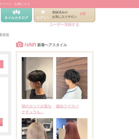
イページ・お気に入り
登録済みの
0件
お気に入りサロン
ネイルカタログ
ログイン
ユーザー登録する
美容室
HAIR
新着ヘアスタイル
朝のセットが楽な
緩めツイスパ
ナチュラル...