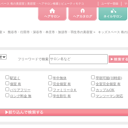
ース 有の美容室 | 美容室・ヘアサロン検索 | ビューティモテコ
ユーザー登録
マ
ヘアサロン
ヘアカタログ
ネイルサロン
室
>
熊谷市・行田市・深谷市・本庄市・加須市・羽生市の美容室
>
キッズスペース 有の
フリーワードで検索
駅近く
年中無休
早朝可能(10時前)
個室 有
完全個室 有
全室完全個室 有
バリアフリー
ファミリーＯＫ
カップルOK
ロング料金 無
学生割引 有
マンツーマン対応