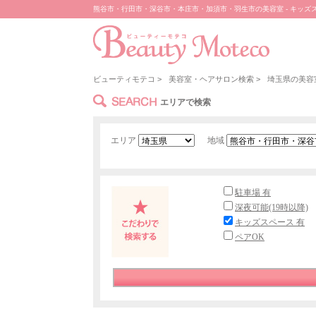
熊谷市・行田市・深谷市・本庄市・加須市・羽生市の美容室 - キッズスペ
ビューティモテコ
>
美容室・ヘアサロン検索
>
埼玉県の美容
SEARCH
エリアで検索
エリア
地域
駐車場 有
深夜可能(19時以降)
キッズスペース 有
ペアOK