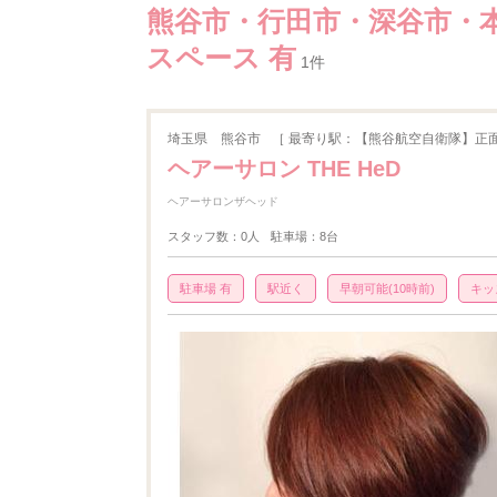
熊谷市・行田市・深谷市・本
スペース 有
1件
埼玉県
熊谷市
［ 最寄り駅：【熊谷航空自衛隊】正面
ヘアーサロン THE HeD
ヘアーサロンザヘッド
スタッフ数：0人
駐車場：8台
駐車場 有
駅近く
早朝可能(10時前)
キッ