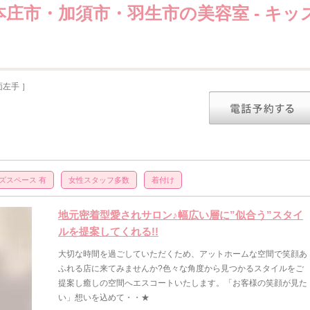
庄市・加須市・羽生市の美容室 - キッ
左手 ］
ズスペース 有
女性スタッフ多数
着付け
地元密着型愛されサロン♪幅広い層に”似合う”スタイ
ルを提案してくれる!!
大切な時間を過ごしていただくため、アットホームな空間で笑顔あ
ふれる店に来てみませんか?色々な角度から見つかるスタイルをご
提案し癒しの空間へエスコートいたします。「お客様の笑顔が見た
い」想いを込めて・・★