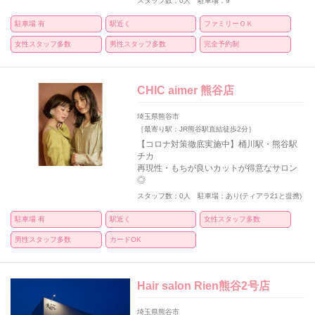
スタッフ数；0人 駐車場；9
駐車場 有
駅近く
ファミリーＯＫ
女性スタッフ多数
男性スタッフ多数
完全予約制
CHIC aimer 熊谷店
埼玉県熊谷市
［最寄り駅：JR熊谷駅直結徒歩2分］
【コロナ対策徹底実施中】桶川駅・熊谷駅
チカ
再現性・もちが良いカットが得意なサロン
◎
スタッフ数；0人 駐車場；あり(ティアラ21と提携)
駐車場 有
駅近く
女性スタッフ多数
男性スタッフ多数
カードOK
Hair salon Rien熊谷2号店
埼玉県熊谷市