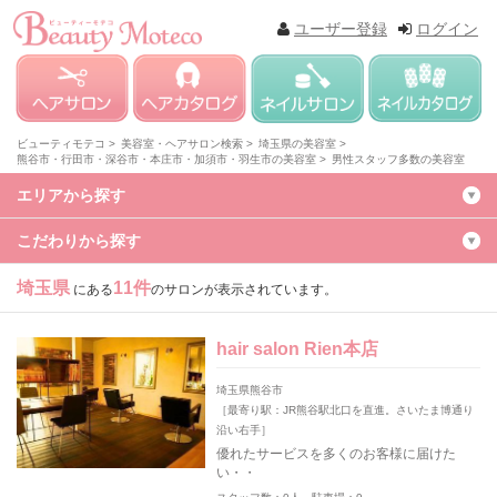
ユーザー登録
ログイン
ビューティモテコ >
美容室・ヘアサロン検索 >
埼玉県の美容室 >
熊谷市・行田市・深谷市・本庄市・加須市・羽生市の美容室 >
男性スタッフ多数の美容室
エリアから探す
こだわりから探す
埼玉県
11件
にある
のサロンが表示されています。
hair salon Rien本店
埼玉県熊谷市
［最寄り駅：JR熊谷駅北口を直進。さいたま博通り
沿い右手］
優れたサービスを多くのお客様に届けた
い・・