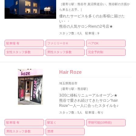
［最寄り駅：熊谷市 真沼県道沿い。熊谷駅の方面か
ら来ると左手。］
優れたサービスを多くのお客様に届けた
い・・
熊谷の人気サロンRienの2号店★
スタッフ数；0人 駐車場；9
駐車場 有
ファミリーＯＫ
ペアOK
女性スタッフ多数
男性スタッフ多数
完全予約制
Hair Roze
埼玉県熊谷市
［最寄り駅：熊谷駅］
3/20に移転リニューアルオープン★
熊谷で愛され続けてきたサロン“hair
Roze”一人一人に合ったスタイルを♪
スタッフ数；5人 駐車場；有り
駐車場 有
駅近く
早朝可能(10時前)
男性スタッフ多数
禁煙