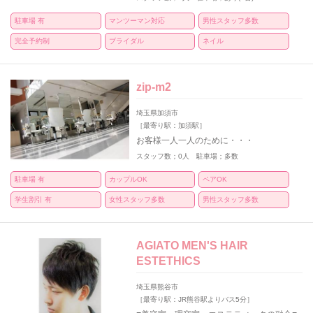
駐車場 有
マンツーマン対応
男性スタッフ多数
完全予約制
ブライダル
ネイル
zip‐m2
埼玉県加須市
［最寄り駅：加須駅］
お客様一人一人のために・・・
スタッフ数；0人 駐車場；多数
駐車場 有
カップルOK
ペアOK
学生割引 有
女性スタッフ多数
男性スタッフ多数
AGIATO MEN'S HAIR
ESTETHICS
埼玉県熊谷市
［最寄り駅：JR熊谷駅よりバス5分］