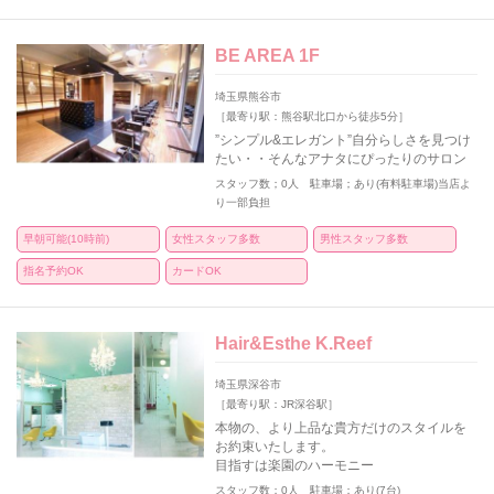
BE AREA 1F
埼玉県熊谷市
［最寄り駅：熊谷駅北口から徒歩5分］
”シンプル&エレガント”自分らしさを見つけ
たい・・そんなアナタにぴったりのサロン
スタッフ数；0人 駐車場；あり(有料駐車場)当店よ
り一部負担
早朝可能(10時前)
女性スタッフ多数
男性スタッフ多数
指名予約OK
カードOK
Hair&Esthe K.Reef
埼玉県深谷市
［最寄り駅：JR深谷駅］
本物の、より上品な貴方だけのスタイルを
お約束いたします。
目指すは楽園のハーモニー
スタッフ数；0人 駐車場；あり(7台)