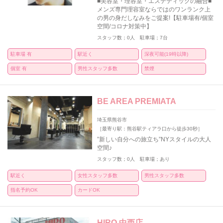
■美容室・理容室・エステティックの融合■
メンズ専門理容室ならではのワンランク上
の男の身だしなみをご提案!【駐車場有/個室
空間/コロナ対策中】
スタッフ数；0人 駐車場；7台
駐車場 有
駅近く
深夜可能(19時以降)
個室 有
男性スタッフ多数
禁煙
BE AREA PREMIATA
埼玉県熊谷市
［最寄り駅：熊谷駅ティアラ口から徒歩30秒］
”新しい自分への旅立ち”NYスタイルの大人
空間♪
スタッフ数；0人 駐車場；あり
駅近く
女性スタッフ多数
男性スタッフ多数
指名予約OK
カードOK
HIRO 中西店