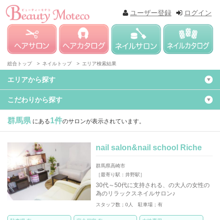
ユーザー登録
ログイン
総合トップ >
ネイルトップ >
エリア検索結果
エリアから探す
こだわりから探す
群馬県
1件
にある
のサロンが表示されています。
nail salon&nail school Riche
群馬県高崎市
［最寄り駅：井野駅］
30代～50代に支持される、の大人の女性の
為のリラックスネイルサロン♪
スタッフ数；0人 駐車場；有