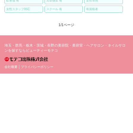
駐車場 有
完全個室 有
女性専用
女性スタッフ対応
スクール 有
有資格者
1/1ページ
埼玉・群馬・栃木・茨城・長野の美容院・美容室・ヘアサロン・ネイルサロ
ンを探すならビューティーモテコ
会社概要
プライバシーポリシー