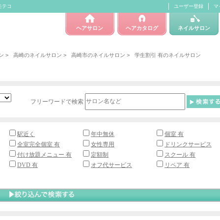
モテコ
ユーザー登録
マ
ヘアサロン
ヘアカタログ
ネイルサロン
ン
>
高崎のネイルサロン
>
高崎市のネイルサロン
>
学生割引 有のネイルサロン
フリーワードで検索
駅近く
年中無休
個室 有
全室完全個室 有
女性専用
ドリンクサービス
付け放題メニュー 有
定額制
スクール 有
DVD 有
オフ代サービス
リペア 有