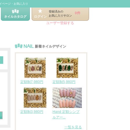
イページ・お気に入り
登録済みの
0件
お気に入りサロン
ネイルカタログ
ログイン
ユーザー登録する
NAIL
新着ネイルデザイン
定額制7,980円
定額制5,980円
定額制3,980円
Hand 定額シンプ
ルアー...
一覧を見る