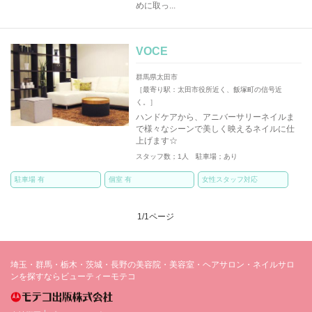
めに取っ...
VOCE
群馬県太田市
［最寄り駅：太田市役所近く、飯塚町の信号近
く。］
ハンドケアから、アニバーサリーネイルま
で様々なシーンで美しく映えるネイルに仕
上げます☆
スタッフ数；1人 駐車場；あり
駐車場 有
個室 有
女性スタッフ対応
1/1ページ
埼玉・群馬・栃木・茨城・長野の美容院・美容室・ヘアサロン・ネイルサロ
ンを探すならビューティーモテコ