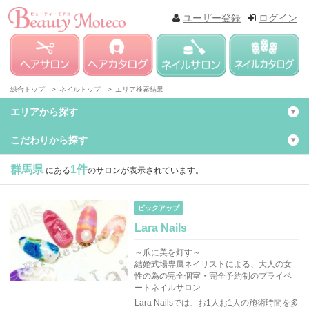
ユーザー登録
ログイン
総合トップ >
ネイルトップ >
エリア検索結果
エリアから探す
こだわりから探す
群馬県
1件
にある
のサロンが表示されています。
ピックアップ
Lara Nails
～爪に美を灯す～
結婚式場専属ネイリストによる、大人の女
性の為の完全個室・完全予約制のプライベ
ートネイルサロン
Lara Nailsでは、お1人お1人の施術時間を多