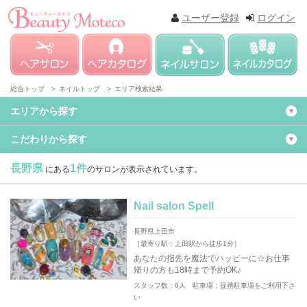
ユーザー登録
ログイン
総合トップ >
ネイルトップ >
エリア検索結果
エリアから探す
こだわりから探す
長野県
1件
にある
のサロンが表示されています。
Nail salon Spell
長野県上田市
［最寄り駅：上田駅から徒歩1分］
あなたの指先を魔法でハッピーに☆お仕事
帰りの方も18時まで予約OK♪
スタッフ数；0人 駐車場；提携駐車場をご利用下さ
い