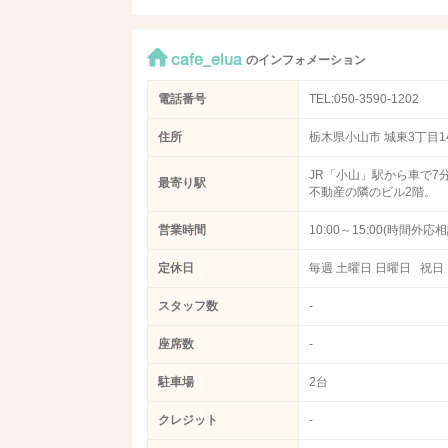
cafe_elua
のインフォメーション
電話番号
TEL:050-3590-1202
住所
栃木県小山市 城東3丁目14
JR「小山」駅から車で7
最寄り駅
不動産の隣のビル2階。
営業時間
10:00～15:00(時間外応相
定休日
毎週 土曜日 日曜日 祝日
スタッフ数
-
座席数
-
駐車場
2台
クレジット
-