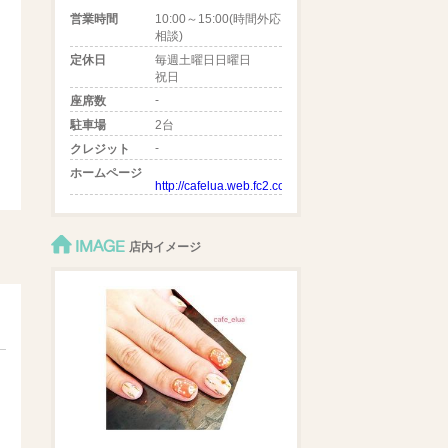
営業時間
10:00～15:00(時間外応
相談)
定休日
毎週土曜日日曜日
祝日
-
座席数
駐車場
2台
-
クレジット
ホームページ
http://cafelua.web.fc2.com/
IMAGE
店内イメージ