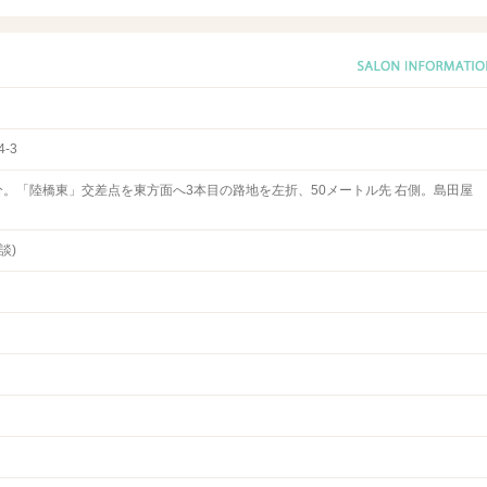
-3
分。「陸橋東」交差点を東方面へ3本目の路地を左折、50メートル先 右側。島田屋
談)