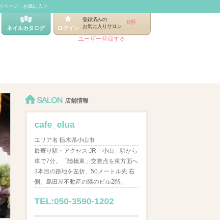
イページ・お気に入り
登録済みの
0件
お気に入りサロン
ネイルカタログ
ログイン
ユーザー登録する
SALON
店舗情報
cafe_elua
エリア名 栃木県小山市
最寄り駅・アクセス JR「小山」駅から
車で7分。「陸橋東」交差点を東方面へ
3本目の路地を左折、50メートル先 右
側。島田屋不動産の隣のビル2階。
TEL:050-3590-1202