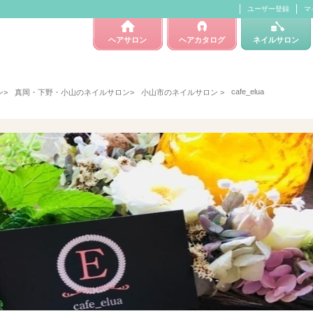
ユーザー登録
マ
ヘアサロン
ヘアカタログ
ネイルサロン
cafe_elua
ン
>
真岡・下野・小山のネイルサロン
>
小山市のネイルサロン
>