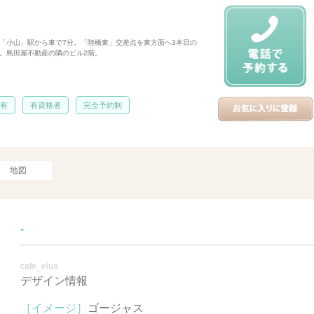
 JR「小山」駅から車で7分。「陸橋東」交差点を東方面へ3本目の
側。島田屋不動産の隣のビル2階。
 有
有資格者
完全予約制
地図
-
cafe_elua
デザイン情報
［イメージ］
ゴージャス