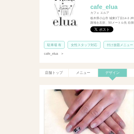
cafe_elua
カフェ エルア
栃木県小山市 城東3丁目14-3
路地を左折、50メートル先 右
駐車場 有
女性スタッフ対応
付け放題メニュー
cafe_elua
>
店舗トップ
メニュー
デザイン