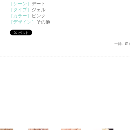
［シーン］
デート
［タイプ］
ジェル
［カラー］
ピンク
［デザイン］
その他
一覧に戻