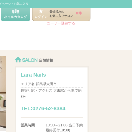
イページ・お気に入り
登録済みの
0件
お気に入りサロン
ネイルカタログ
ログイン
ユーザー登録する
SALON
店舗情報
Lara Nails
エリア名 群馬県太田市
最寄り駅・アクセス 太田駅から車で約
8分
TEL:0276-52-8384
営業時間
10:00～21:00(当日予約
最終受付18:30)