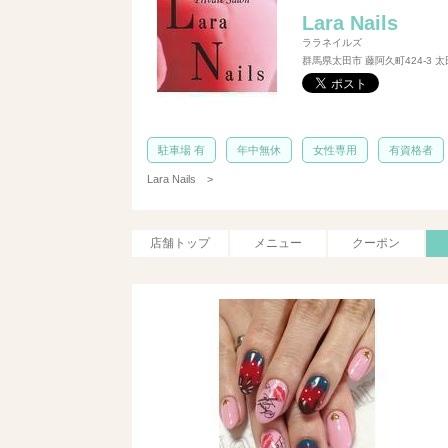
Lara Nails
ララネイルズ
群馬県太田市 藤阿久町424-3 
駐車場 有
年中無休
女性専用
有資格者
Lara Nails
>
店舗トップ
メニュー
クーポン