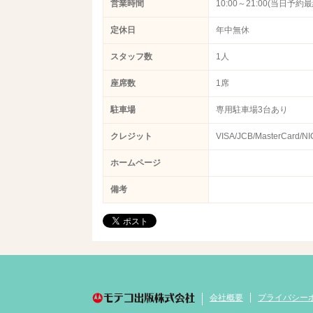
営業時間
10:00～21:00(当日予約最
定休日
年中無休
スタッフ数
1人
座席数
1席
駐車場
専用駐車場3台あり
クレジット
VISA/JCB/Master
ホームページ
備考
会社概要
プライバシー