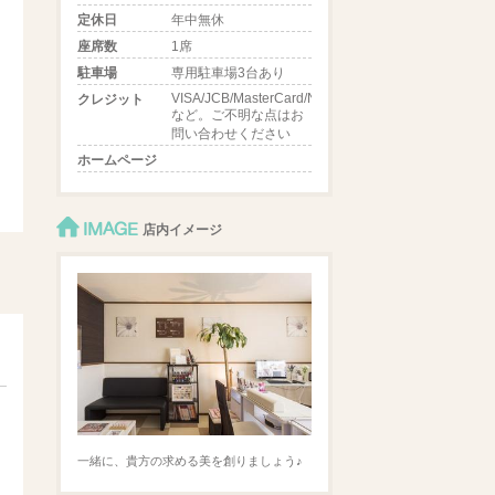
定休日
年中無休
座席数
1席
駐車場
専用駐車場3台あり
VISA/JCB/MasterCard/NICOS
クレジット
など。ご不明な点はお
問い合わせください
ホームページ
IMAGE
店内イメージ
一緒に、貴方の求める美を創りましょう♪