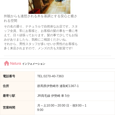
外観からも連想される木を基調とする安心と癒さ
れる空間
その名の通り、ナチュラルで自然体なお店です。スタ
ッフ全員、常にお客様と、お客様の髪の事を一番に考
えて、日々頑張っております。髪の事で少しでもお悩
みがありましたら、気軽にご相談くださいね。
それから、男性スタッフが多いせいか男性のお客様も
多く来店されますので、メンズの方も大歓迎です!
Natura
インフォメーション
電話番号
TEL:0270-40-7363
住所
群馬県伊勢崎市 連取町1367-1
最寄り駅
JR両毛線 伊勢崎 車 5分
月～土10:00～20:00 日・祝9:00～1
営業時間
9:00