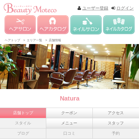
ユーザー登録
ログイン
ヘアトップ >
エリア一覧 >
店舗情報
Natura
店舗トップ
クーポン
アクセス
スタイル
メニュー
スタッフ
ブログ
口コミ
予約