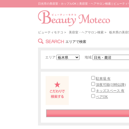
日光市の美容室 - カップルOK | 美容室・ヘアサロン検索 | ビューテ
ビューティモテコ
>
美容室・ヘアサロン検索
>
栃木県の美容
SEARCH
エリアで検索
エリア
地域
駐車場 有
深夜可能(19時以降)
キッズスペース 有
ペアOK