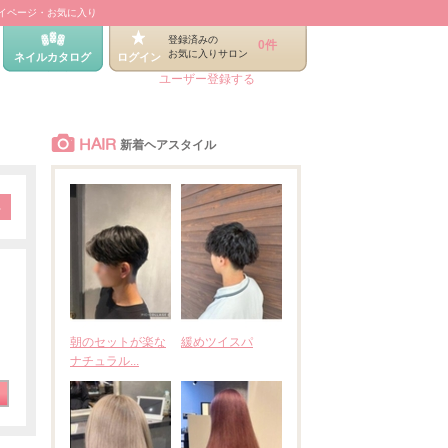
イページ・お気に入り
登録済みの
0件
お気に入りサロン
ネイルカタログ
ログイン
ユーザー登録する
HAIR
新着ヘアスタイル
朝のセットが楽な
緩めツイスパ
ナチュラル...