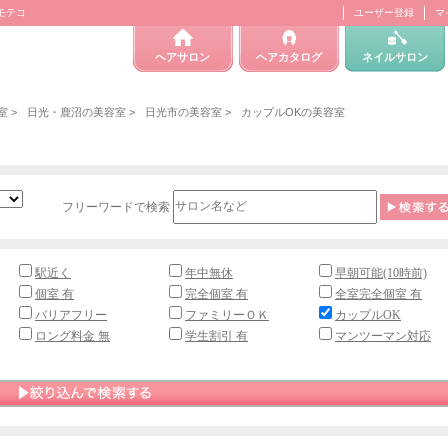
ィモテコ
ユーザー登録
マ
ヘアサロン
ヘアカタログ
ネイルサロン
室
>
日光・鹿沼の美容室
>
日光市の美容室
>
カップルOKの美容室
フリーワードで検索
駅近く
年中無休
早朝可能(10時前)
個室 有
完全個室 有
全室完全個室 有
バリアフリー
ファミリーＯＫ
カップルOK
ロング料金 無
学生割引 有
マンツーマン対応