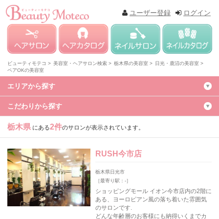
ユーザー登録
ログイン
ビューティモテコ >
美容室・ヘアサロン検索 >
栃木県の美容室 >
日光・鹿沼の美容室 >
ペアOKの美容室
エリアから探す
こだわりから探す
栃木県
2件
にある
のサロンが表示されています。
RUSH今市店
栃木県日光市
［最寄り駅：-］
ショッピングモール イオン今市店内の2階に
ある、ヨーロピアン風の落ち着いた雰囲気
のサロンです.
どんな年齢層のお客様にも納得いくまでカ