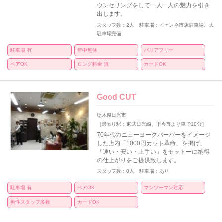
ウンセリングをして一人一人の魅力を引き
出します。
スタッフ数；2人 駐車場；イオン今市店駐車場。大
駐車場完備
駐車場 有
年中無休
バリアフリー
ペアOK
ロング料金 無
カードOK
Good CUT
栃木県日光市
［最寄り駅：東武日光線、下今市より車で10分］
70年代のニューヨークバーバーをイメージ
した店内「1000円カット革命」を掲げ、
「速い・安い・上手い」をモットーに納得
の仕上がりをご提供致します。
スタッフ数；0人 駐車場；あり
駐車場 有
ペアOK
マンツーマン対応
男性スタッフ多数
カードOK