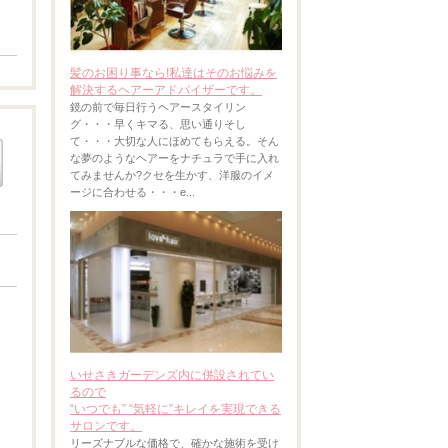
髪のお困り事なら!私達はそのお悩みを
解決するヘアーアドバイザーです。
鏡の前で毎日行うヘアースタイリン
グ・・・早くキマる、思い通りそし
て・・・大切な人にほめてもらえる。そん
な夢のようなヘアーをナチュラで手に入れ
てみませんか?クセを生かす、洋服のイメ
ージに合わせる・・・e...
いせさきガーデンズ内に併設されてい
るので
“いつでも” “気軽に”キレイを実現できる
サロンです。
リーズナブルな価格で、確かな施術を受け