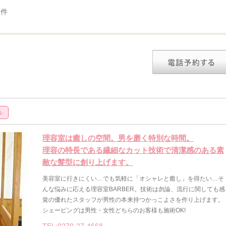
2件
ル
理容室は癒しの空間。男を磨く特別な時間。
理容の特長である繊細なカット技術で清潔感のある素
敵な髪型に創り上げます。
美容室に行きにくい…でも気軽に「オシャレと癒し」を得たい…そ
んな悩みに応える理容室BARBER。技術は勿論、流行に関しても感
覚の優れたスタッフが男性の本来持つかっこよさを作り上げます。
シェービングは男性・女性どちらのお客様も施術OK!
TEL:0270-27-4668