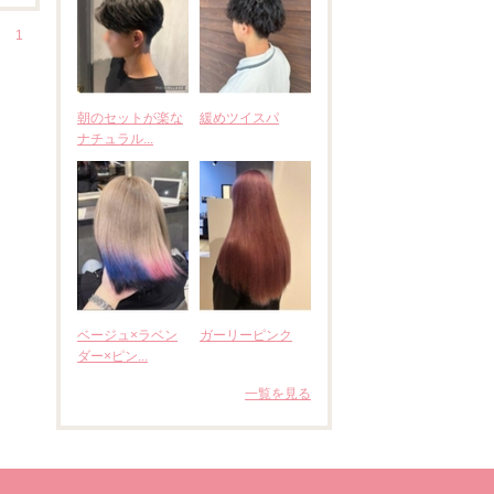
1
朝のセットが楽な
緩めツイスパ
ナチュラル...
ベージュ×ラベン
ガーリーピンク
ダー×ピン...
一覧を見る