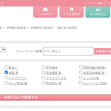
テコ
ユーザー登録
マ
ヘアサロン
ヘアカタログ
ネイルサロン
室
>
伊勢崎の美容室
>
伊勢崎市の美容室
>
個室 有の美容室
フリーワードで検索
駅近く
年中無休
早朝可能(10時前)
個室 有
完全個室 有
全室完全個室 有
バリアフリー
ファミリーＯＫ
カップルOK
ロング料金 無
学生割引 有
マンツーマン対応