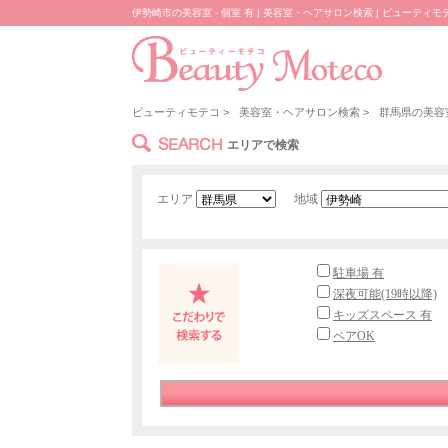
伊勢崎市の美容室 - 個室 有 | 美容室・ヘアサロン検索 | ビューティモ
ビューティモテコ
>
美容室・ヘアサロン検索
>
群馬県の美容
SEARCH
エリアで検索
エリア
地域
駐車場 有
深夜可能(19時以降)
キッズスペース 有
ペアOK