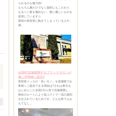
られるのも魅力的!
もちろん腕だけでなく薬剤にもこだわり、
なるべく髪を傷めない、髪に優しいものを
使用しています☆
普段の美容室に飽きてしまっている人や、
満...
全国85店舗展開するブランドサロンが
遂に伊勢崎に誕生!!
美容室メッカが「良いモノ」を低価格でお
客様へご提供できる理由は?それは東京を
はじめとした全国110ヵ所で店舗展開し、
独自のルートにより低コストで一流の薬剤
を仕入れているためです。どんな時でもお
もてなし...