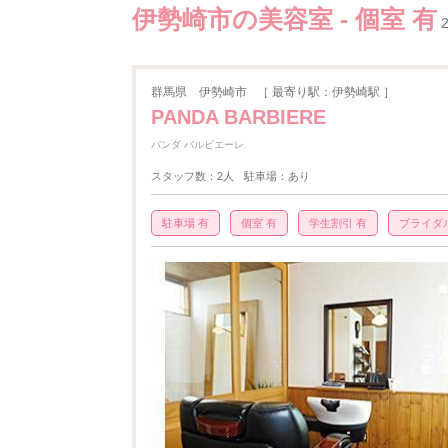
伊勢崎市の美容室 - 個室 有
群馬県
伊勢崎市
［ 最寄り駅：伊勢崎駅 ］
PANDA BARBIERE
パンダ バルビエーレ
スタッフ数：2人
駐車場：あり
駐車場 有
個室 有
学生割引 有
ブライダ