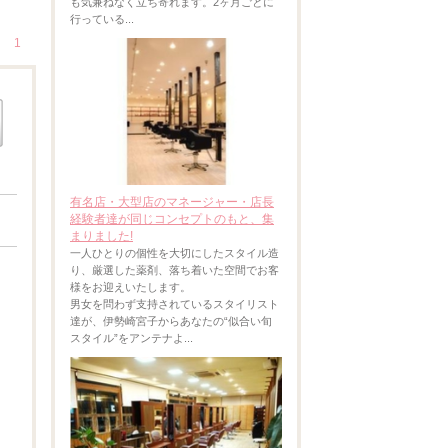
も気兼ねなく立ち寄れます。2ヶ月ごとに
行っている...
1
有名店・大型店のマネージャー・店長
経験者達が同じコンセプトのもと、集
まりました!
一人ひとりの個性を大切にしたスタイル造
り、厳選した薬剤、落ち着いた空間でお客
様をお迎えいたします。
男女を問わず支持されているスタイリスト
達が、伊勢崎宮子からあなたの“似合い旬
スタイル”をアンテナよ...