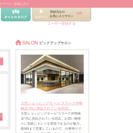
イページ・お気に入り
登録済みの
0件
お気に入りサロン
ネイルカタログ
ログイン
ユーザー登録する
SALON
ピックアップサロン
大型ショッピングモール“スマーク伊勢
崎店”内に併設されている同店。
大型ショッピングモール“スマーク伊勢崎
店”内に併設されている同店。お買い物帰
りに気軽にキレイを実現できるのが魅力。
夜9時まで営業しているので、仕事帰りで