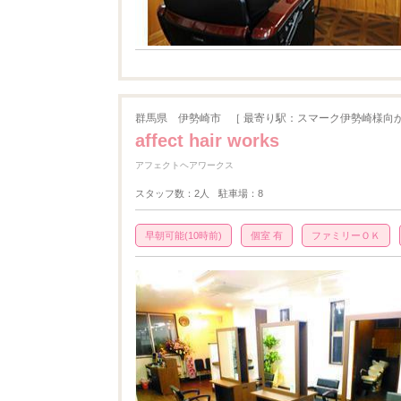
群馬県
伊勢崎市
［ 最寄り駅：スマーク伊勢崎様向
affect hair works
アフェクトヘアワークス
スタッフ数：2人
駐車場：8
早朝可能(10時前)
個室 有
ファミリーＯＫ