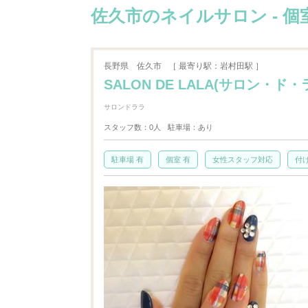
佐久市のネイルサロン - 個
長野県
佐久市
［ 最寄り駅：岩村田駅 ］
SALON DE LALA(サロン・ド・ララ
サロンドララ
スタッフ数：0人
駐車場：あり
駐車場 有
個室 有
女性スタッフ対応
付