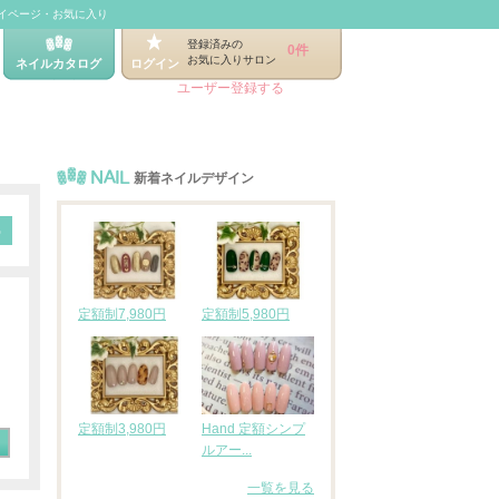
イページ・お気に入り
登録済みの
0件
お気に入りサロン
ネイルカタログ
ログイン
ユーザー登録する
NAIL
新着ネイルデザイン
定額制7,980円
定額制5,980円
定額制3,980円
Hand 定額シンプ
ルアー...
一覧を見る