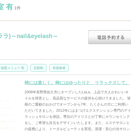
室 有
1件
)～nail&eyelash～
け放題メニュー 有
定額制
有資格者
時には楽しく。時にはゆったりと、リラックスして。
2008年長野県佐久市にオープンしたLaLa。上品で大人かわいいネ
イルを得意とし、高品質なサービスの提供を心掛けてきました。 皆
様のご愛顧のおかげでオープンから7年、たくさんの方にご利用い
ただいてきました。2012年にはまつげエクステンション専門のアイ
ラッシュサロンを併設。専任のアイリスとが丁寧にカウンセリング
をし、ご希望も目元をデザインいたします。また、エステサロンと
の提携により、トータルビューティを実現。清潔・安心の当サロン