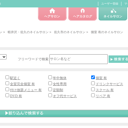
コ
ユーザー登録
マ
ヘアサロン
ヘアカタログ
ネイルサロン
ン
>
軽井沢・佐久のネイルサロン
>
佐久市のネイルサロン
>
個室 有のネイルサロン
フリーワードで検索
駅近く
年中無休
個室 有
全室完全個室 有
女性専用
ドリンクサービス
付け放題メニュー 有
定額制
スクール 有
DVD 有
オフ代サービス
リペア 有