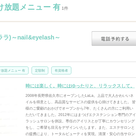
け放題メニュー 有
1件
)～nail&eyelash～
け放題メニュー 有
定額制
有資格者
時には楽しく。時にはゆったりと、リラックスして。
2008年長野県佐久市にオープンしたLaLa。上品で大人かわいいネ
イルを得意とし、高品質なサービスの提供を心掛けてきました。 皆
様のご愛顧のおかげでオープンから7年、たくさんの方にご利用い
ただいてきました。2012年にはまつげエクステンション専門のアイ
ラッシュサロンを併設。専任のアイリスとが丁寧にカウンセリング
をし、ご希望も目元をデザインいたします。また、エステサロンと
の提携により、トータルビューティを実現。清潔・安心の当サロン