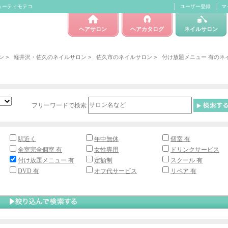
ビューティモテコ
ユーザー登録
マ
ヘアサロン
ヘアカタログ
ネイルサロン
ン
>
軽井沢・佐久のネイルサロン
>
佐久市のネイルサロン
>
付け放題メニュー 有のネ
フリーワードで検索
駅近く
年中無休
個室 有
全室完全個室 有
女性専用
ドリンクサービス
付け放題メニュー 有
定額制
スクール 有
DVD 有
オフ代サービス
リペア 有