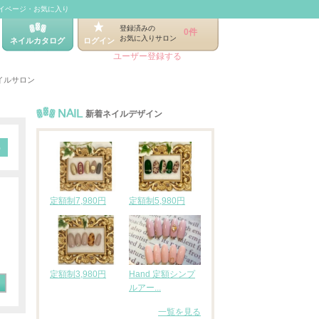
イページ・お気に入り
登録済みの
0件
お気に入りサロン
ネイルカタログ
ログイン
ユーザー登録する
イルサロン
NAIL
新着ネイルデザイン
定額制7,980円
定額制5,980円
定額制3,980円
Hand 定額シンプ
ルアー...
一覧を見る