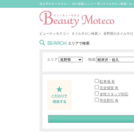
佐久市のネイルサロン - 付け放題メニュー 有 | ネイルサロン検索 | 
ビューティモテコ
>
ネイルサロン検索
>
長野県のネイルサロ
SEARCH
エリアで検索
エリア
地域
駐車場 有
完全個室 有
女性スタッフ対応
学生割引 有