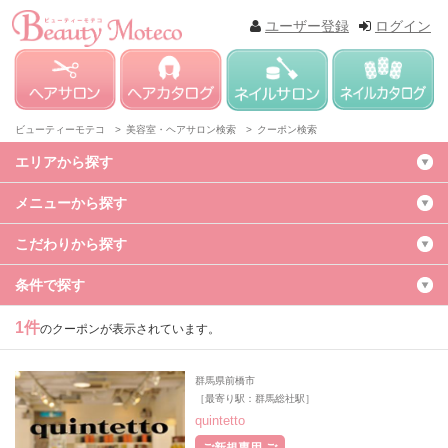
ユーザー登録
ログイン
ビューティーモテコ >
美容室・ヘアサロン検索 >
クーポン検索
エリアから探す
メニューから探す
こだわりから探す
条件で探す
1件
のクーポンが表示されています。
群馬県前橋市
［最寄り駅：群馬総社駅］
quintetto