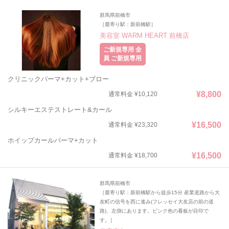
群馬県前橋市
［最寄り駅：新前橋駅］
美容室 WARM HEART 前橋店
ご新規専用 全
員 ご新規専用
クリニックパーマ+カット+ブロー
¥8,800
通常料金 ¥10,120
シルキーエステストレート&カール
¥16,500
通常料金 ¥23,320
ホイップカールパーマ+カット
¥16,500
通常料金 ¥18,700
群馬県前橋市
［最寄り駅：新前橋駅から徒歩15分 産業道路から大
友町の信号を西に進み(フレッセイ大友店の前の道
路)、左側にあります。ピンク色の看板が目印で
す。］