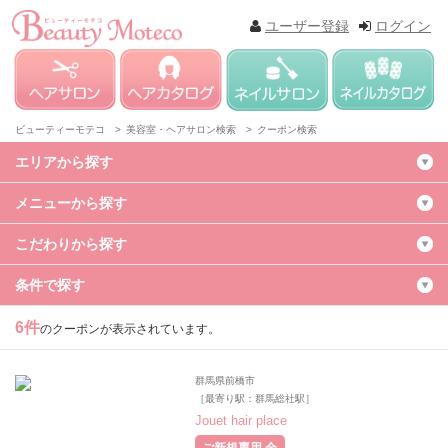
ユーザー登録
ログイン
ビューティーモテコ >
美容室・ヘアサロン検索 >
クーポン検索
エリアから探す
メニューから探す
こだわりから探す
条件で探す
6件
のクーポンが表示されています。
群馬県前橋市
［最寄り駅：群馬総社駅］
Jouet hair place