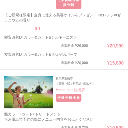
ご新規専用 全
員 全員
【ご新規様限定】全身に使える美容オイルをプレゼント♪オレンジorゼ
ラニウムの香り
¥0
髪質改善Dr.カラー&カット&シルキーエステ
¥20,900
通常料金 ¥26,000
髪質改善Dr.カラー&カット&形状記憶パーマ
¥15,800
通常料金 ¥20,000
群馬県前橋市
［最寄り駅：群馬総社駅(JR)］
Herbs hair 前橋店
全員 全員 全員
艶カラー+カット+トリートメント
※お電話で予約の際にメニュー内容をお伝えください
¥10,500
通常料金 ¥15,730