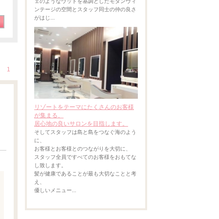
ェのようなウッドを基調としたモダンヴィ
ンテージの空間とスタッフ同士の仲の良さ
がはじ...
1
リゾートをテーマにたくさんのお客様
が集まる、
居心地の良いサロンを目指します。
そしてスタッフは島と島をつなぐ海のよう
に、
お客様とお客様とのつながりを大切に、
スタッフ全員ですべてのお客様をおもてな
し致します。
髪が健康であることが最も大切なことと考
え、
優しいメニュー...