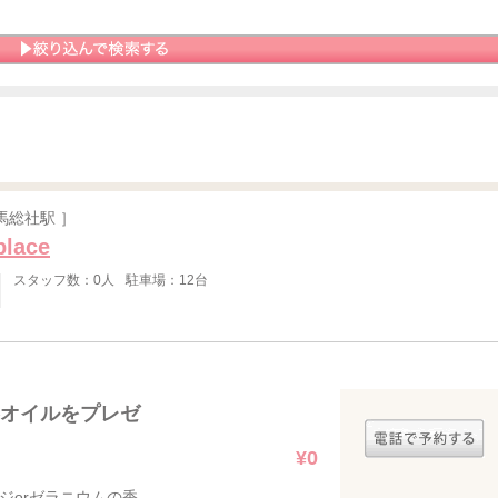
馬総社駅 ］
place
スタッフ数：0人
駐車場：12台
オイルをプレゼ
¥0
ジorゼラニウムの香