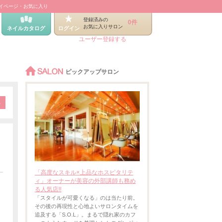
イページ・お気に入り
登録済みの
0件
お気に入りサロン
ネイルカタログ
ログイン
ユーザー登録する
SALON
ピックアップサロン
「高度なスキル×上品なホスピタリテ
ィ」オーナーが美容の外部講師も務め
る人気店!!
「スタイルが可愛くなる」のは当たり前。
その後の再現性と心地よいサロンタイムを
追及する「S.O.L」。まるで隠れ家のカフ