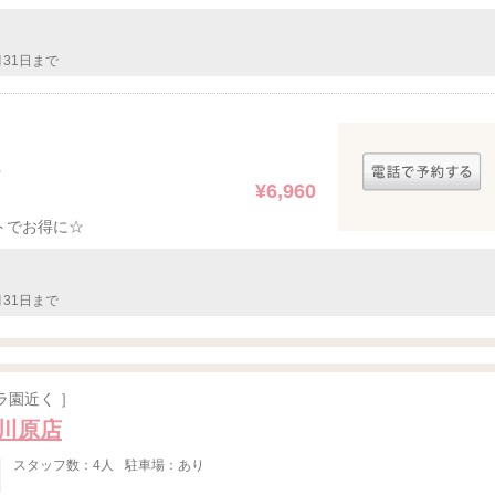
月31日まで
ト
¥6,960
トでお得に☆
月31日まで
ラ園近く ］
前橋川原店
スタッフ数：4人
駐車場：あり