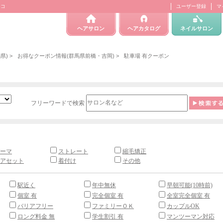
テコ
ユーザー登録
マ
ヘアサロン
ヘアカタログ
ネイルサロン
県)
>
お得なクーポン情報(群馬県前橋・吉岡)
>
駐車場 有クーポン
フリーワードで検索
ーマ
ストレート
縮毛矯正
アセット
着付け
その他
駅近く
年中無休
早朝可能(10時前)
個室 有
完全個室 有
全室完全個室 有
バリアフリー
ファミリーＯＫ
カップルOK
ロング料金 無
学生割引 有
マンツーマン対応