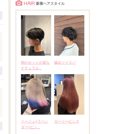
HAIR
新着ヘアスタイル
朝のセットが楽な
緩めツイスパ
ナチュラル...
ベージュ×ラベン
ガーリーピンク
ダー×ピン...