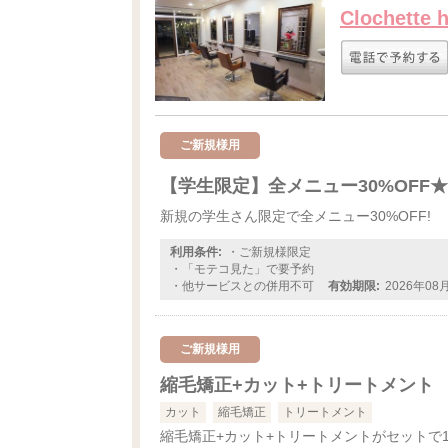
Clochette h
ご新規様用
【学生限定】全メニュー30%OFF★
新規の学生さん限定で全メニュー30%OFF!
利用条件:
・ご新規様限定
・「モテコ見た」で要予約
・他サービスとの併用不可
有効期限:
2026年08
ご新規様用
縮毛矯正+カット+トリートメント
カット
縮毛矯正
トリートメント
縮毛矯正+カット+トリートメントがセットで11,